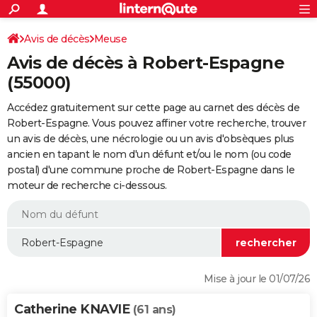
ACTUALITÉS
Connexion
S'inscrire
Avis de décès
Meuse
Rechercher
Société
Education
Villes
Politique
Faits Divers
Monde
+
SPORT
Avis de décès à Robert-Espagne
Football
Cyclisme
Forum
Coupe du monde 2026
Tennis
Rugby
CULTURE
(55000)
TNT
Cinéma
Musique
Programme TV
Streaming
Sorties cinéma
+
FINANCE
Accédez gratuitement sur cette page au carnet des décès de
Robert-Espagne. Vous pouvez affiner votre recherche, trouver
Impôts
Immobilier
Banque
Crédit
Retraite
Epargne
Risques naturels par ville
Assurance
AUTO
un avis de décès, une nécrologie ou un avis d'obsèques plus
ancien en tapant le nom d'un défunt et/ou le nom (ou code
Réserver un essai
Berlines
Forum auto
Essais
Citadines
SUV
+
HIGH-TECH
postal) d'une commune proche de Robert-Espagne dans le
moteur de recherche ci-dessous.
Meilleur smartphone
Ordinateurs
Guide high-tech
Mobiles
Internet
Jeux vidéo
+
BRICOLAGE
Aménagement intérieur
Cuisine
Jardinage
+
Forum
Extérieur
Salle de bains
Rangement
WEEK-END
Escapades
Expositions
Week-end nature
Guides de France
Patrimoine
Musées
+
LIFESTYLE
Bien-être
Mode
+
Art de vivre
Loisirs
Modes de vie
SANTE
Mise à jour le 01/07/26
Guide de la santé
Médicaments
+
Alimentation
Maladies
Sommeil
VOYAGE
Catherine KNAVIE
(61 ans)