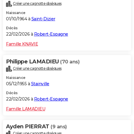
Créer une cagnotte obsèques
City break
Voyage de noces
Climat
Destinations
Voyage nature
Forum
+
PHOTO
Naissance
01/10/1964 à
Saint-Dizier
GUIDES D'ACHAT
Décès
BONS PLANS
22/02/2026 à
Robert-Espagne
CARTE DE VOEUX
Famille KNAVIE
Carte Bonne année
Carte Pâques
Carte de Noël
Carte Saint-Valentin
Carte d'anniversaire
DICTIONNAIRE
Philippe LAMADIEU
(70 ans)
Biographies
Expressions
Dictionnaire
Citations
Proverbes
PROGRAMME TV
Créer une cagnotte obsèques
Naissance
COPAINS D'AVANT
05/12/1955 à
Stainville
Se connecter
Collèges
Universités
Service militaire
S'inscrire
Lycées
Primaires
Entreprises
Avis de recherche
AVIS DE DÉCÈS
Décès
22/02/2026 à
Robert-Espagne
FORUM
Famille LAMADIEU
Lifestyle
Sport
Television
Cinema
Bricolage
Culture
Auto
Voyage
Ayden PIERRAT
(9 ans)
Créer une cagnotte obsèques