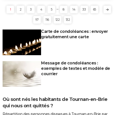
...
1
2
3
4
5
8
14
33
65
97
116
122
132
Carte de condoléances : envoyer
gratuitement une carte
Message de condoléances :
exemples de textes et modèle de
courrier
Où sont nés les habitants de Tournan-en-Brie
qui nous ont quittés ?
Répartition des personnes disparues à Tournan-en-Brie par