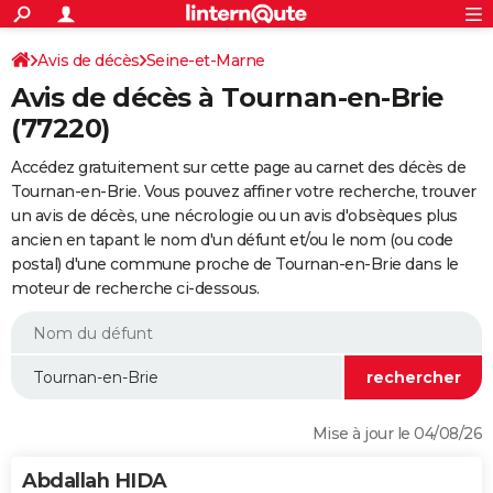
ACTUALITÉS
Connexion
S'inscrire
Avis de décès
Seine-et-Marne
Rechercher
Société
Education
Villes
Politique
Faits Divers
Monde
+
SPORT
Avis de décès à Tournan-en-Brie
Football
Cyclisme
Forum
Coupe du monde 2026
Tennis
Rugby
CULTURE
(77220)
TNT
Cinéma
Musique
Programme TV
Streaming
Sorties cinéma
+
FINANCE
Accédez gratuitement sur cette page au carnet des décès de
Tournan-en-Brie. Vous pouvez affiner votre recherche, trouver
Impôts
Immobilier
Banque
Crédit
Retraite
Epargne
Risques naturels par ville
Assurance
AUTO
un avis de décès, une nécrologie ou un avis d'obsèques plus
ancien en tapant le nom d'un défunt et/ou le nom (ou code
Réserver un essai
Berlines
Forum auto
Essais
Citadines
SUV
+
HIGH-TECH
postal) d'une commune proche de Tournan-en-Brie dans le
moteur de recherche ci-dessous.
Meilleur smartphone
Ordinateurs
Guide high-tech
Mobiles
Internet
Jeux vidéo
+
BRICOLAGE
Aménagement intérieur
Cuisine
Jardinage
+
Forum
Extérieur
Salle de bains
Rangement
WEEK-END
Escapades
Expositions
Week-end nature
Guides de France
Patrimoine
Musées
+
LIFESTYLE
Bien-être
Mode
+
Art de vivre
Loisirs
Modes de vie
SANTE
Mise à jour le 04/08/26
Guide de la santé
Médicaments
+
Alimentation
Maladies
Sommeil
VOYAGE
Abdallah HIDA