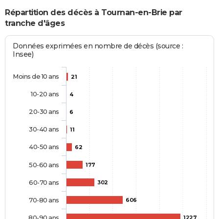
Répartition des décès à Tournan-en-Brie par
tranche d'âges
Données exprimées en nombre de décès (source :
Insee)
Moins de 10 ans
21
10-20 ans
4
20-30 ans
6
30-40 ans
11
40-50 ans
62
50-60 ans
177
60-70 ans
302
70-80 ans
606
80-90 ans
1227