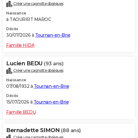
Créer une cagnotte obsèques
City break
Voyage de noces
Climat
Destinations
Voyage nature
Forum
+
PHOTO
Naissance
à TAOURIRT MAROC
GUIDES D'ACHAT
Décès
BONS PLANS
30/07/2026 à
Tournan-en-Brie
CARTE DE VOEUX
Famille HIDA
Carte Bonne année
Carte Pâques
Carte de Noël
Carte Saint-Valentin
Carte d'anniversaire
DICTIONNAIRE
Lucien BEDU
(93 ans)
Biographies
Expressions
Dictionnaire
Citations
Proverbes
PROGRAMME TV
Créer une cagnotte obsèques
Naissance
COPAINS D'AVANT
07/08/1932 à
Tournan-en-Brie
Se connecter
Collèges
Universités
Service militaire
S'inscrire
Lycées
Primaires
Entreprises
Avis de recherche
AVIS DE DÉCÈS
Décès
15/07/2026 à
Tournan-en-Brie
FORUM
Famille BEDU
Lifestyle
Sport
Television
Cinema
Bricolage
Culture
Auto
Voyage
Bernadette SIMON
(88 ans)
Créer une cagnotte obsèques