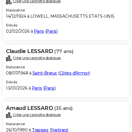
Créer une cagnotte obsèques
City break
Voyage de noces
Climat
Destinations
Voyage nature
Forum
+
PHOTO
Naissance
14/12/1924 à LOWELL, MASSACHUSETTS ETATS-UNIS
GUIDES D'ACHAT
Décès
02/02/2026 à
Paris
(
Paris
)
BONS PLANS
CARTE DE VOEUX
Claudie LESSARD
(77 ans)
Carte Bonne année
Carte Pâques
Carte de Noël
Carte Saint-Valentin
Carte d'anniversaire
DICTIONNAIRE
Créer une cagnotte obsèques
Biographies
Expressions
Dictionnaire
Citations
Proverbes
PROGRAMME TV
Naissance
08/07/1948 à
Saint-Brieuc
(
Côtes-d'Armor
)
COPAINS D'AVANT
Décès
13/01/2026 à
Paris
(
Paris
)
Se connecter
Collèges
Universités
Service militaire
S'inscrire
Lycées
Primaires
Entreprises
Avis de recherche
AVIS DE DÉCÈS
FORUM
Arnaud LESSARD
(35 ans)
Lifestyle
Sport
Television
Cinema
Bricolage
Culture
Auto
Voyage
Créer une cagnotte obsèques
Naissance
26/10/1990 à
Trappes
(
Yvelines
)