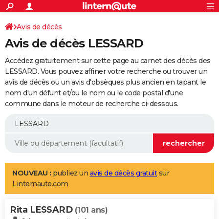
ACTUALITÉS
Connexion
S'inscrire
Avis de décès
Rechercher
Société
Education
Villes
Politique
Faits Divers
Monde
+
SPORT
Avis de décès LESSARD
Football
Cyclisme
Forum
Coupe du monde 2026
Tennis
Rugby
CULTURE
Accédez gratuitement sur cette page au carnet des décès des
TNT
Cinéma
Musique
Programme TV
Streaming
Sorties cinéma
+
LESSARD. Vous pouvez affiner votre recherche ou trouver un
FINANCE
avis de décès ou un avis d'obsèques plus ancien en tapant le
Impôts
Immobilier
Banque
Crédit
Retraite
Epargne
Risques naturels par ville
Assurance
AUTO
nom d'un défunt et/ou le nom ou le code postal d'une
commune dans le moteur de recherche ci-dessous.
Réserver un essai
Berlines
Forum auto
Essais
Citadines
SUV
+
HIGH-TECH
Meilleur smartphone
Ordinateurs
Guide high-tech
Mobiles
Internet
Jeux vidéo
+
BRICOLAGE
Aménagement intérieur
Cuisine
Jardinage
+
Forum
Extérieur
Salle de bains
Rangement
WEEK-END
Escapades
Expositions
Week-end nature
Guides de France
Patrimoine
Musées
+
LIFESTYLE
NOUVEAU :
publiez un
avis de décès gratuit
sur
Linternaute.com
Bien-être
Mode
+
Art de vivre
Loisirs
Modes de vie
SANTE
Rita LESSARD
Guide de la santé
Médicaments
+
Alimentation
Maladies
Sommeil
(101 ans)
VOYAGE