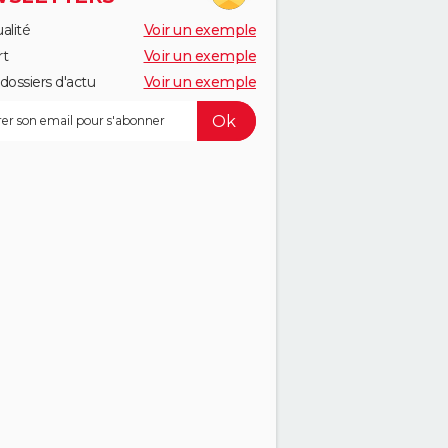
alité
Voir un exemple
rt
Voir un exemple
dossiers d'actu
Voir un exemple