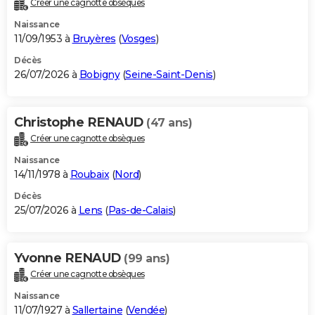
Créer une cagnotte obsèques
City break
Voyage de noces
Climat
Destinations
Voyage nature
Forum
+
PHOTO
Naissance
11/09/1953 à
Bruyères
(
Vosges
)
GUIDES D'ACHAT
Décès
26/07/2026 à
Bobigny
(
Seine-Saint-Denis
)
BONS PLANS
CARTE DE VOEUX
Christophe RENAUD
(47 ans)
Carte Bonne année
Carte Pâques
Carte de Noël
Carte Saint-Valentin
Carte d'anniversaire
DICTIONNAIRE
Créer une cagnotte obsèques
Biographies
Expressions
Dictionnaire
Citations
Proverbes
PROGRAMME TV
Naissance
14/11/1978 à
Roubaix
(
Nord
)
COPAINS D'AVANT
Décès
25/07/2026 à
Lens
(
Pas-de-Calais
)
Se connecter
Collèges
Universités
Service militaire
S'inscrire
Lycées
Primaires
Entreprises
Avis de recherche
AVIS DE DÉCÈS
FORUM
Yvonne RENAUD
(99 ans)
Lifestyle
Sport
Television
Cinema
Bricolage
Culture
Auto
Voyage
Créer une cagnotte obsèques
Naissance
11/07/1927 à
Sallertaine
(
Vendée
)