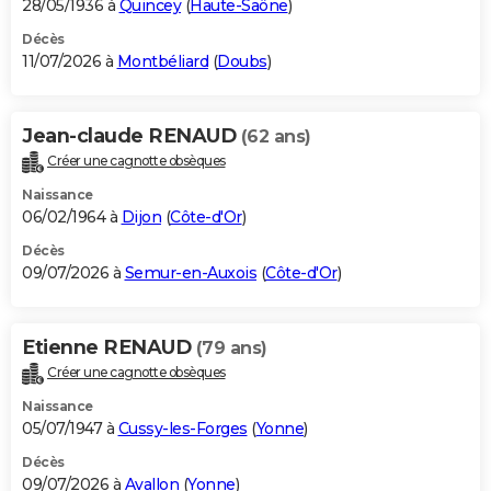
28/05/1936 à
Quincey
(
Haute-Saône
)
Décès
11/07/2026 à
Montbéliard
(
Doubs
)
Jean-claude RENAUD
(62 ans)
Créer une cagnotte obsèques
Naissance
06/02/1964 à
Dijon
(
Côte-d'Or
)
Décès
09/07/2026 à
Semur-en-Auxois
(
Côte-d'Or
)
Etienne RENAUD
(79 ans)
Créer une cagnotte obsèques
Naissance
05/07/1947 à
Cussy-les-Forges
(
Yonne
)
Décès
09/07/2026 à
Avallon
(
Yonne
)