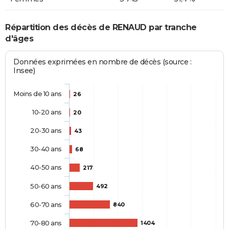
Répartition des décès de RENAUD par tranche
d'âges
Données exprimées en nombre de décès (source :
Insee)
Moins de 10 ans
26
10-20 ans
20
20-30 ans
43
30-40 ans
68
40-50 ans
217
50-60 ans
492
60-70 ans
840
70-80 ans
1404