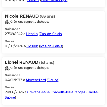
03/07/2026 à
Nantes
(
Loire-Atlantique
)
Nicole RENAUD
(83 ans)
Créer une cagnotte obsèques
Naissance
27/09/1942 à
Hesdin
(
Pas-de-Calais
)
Décès
01/07/2026 à
Hesdin
(
Pas-de-Calais
)
Lionel RENAUD
(53 ans)
Créer une cagnotte obsèques
Naissance
04/01/1973 à
Montbéliard
(
Doubs
)
Décès
28/06/2026 à
Crevans-et-la-Chapelle-lès-Granges
(
Haute-
Saône
)