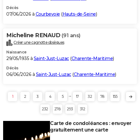
Décès
07/06/2026 à
Courbevoie
(
Hauts-de-Seine
)
Micheline RENAUD
(91 ans)
Créer une cagnotte obsèques
Naissance
29/05/1935 à
Saint-Just-Luzac
(
Charente-Maritime
)
Décès
06/06/2026 à
Saint-Just-Luzac
(
Charente-Maritime
)
...
1
2
3
4
5
17
32
78
155
232
278
293
312
Carte de condoléances : envoyer
gratuitement une carte