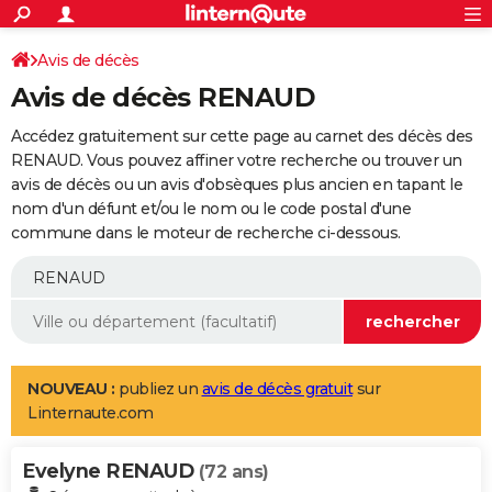
ACTUALITÉS
Connexion
S'inscrire
Avis de décès
Rechercher
Société
Education
Villes
Politique
Faits Divers
Monde
+
SPORT
Avis de décès RENAUD
Football
Cyclisme
Forum
Coupe du monde 2026
Tennis
Rugby
CULTURE
Accédez gratuitement sur cette page au carnet des décès des
TNT
Cinéma
Musique
Programme TV
Streaming
Sorties cinéma
+
RENAUD. Vous pouvez affiner votre recherche ou trouver un
FINANCE
avis de décès ou un avis d'obsèques plus ancien en tapant le
Impôts
Immobilier
Banque
Crédit
Retraite
Epargne
Risques naturels par ville
Assurance
AUTO
nom d'un défunt et/ou le nom ou le code postal d'une
commune dans le moteur de recherche ci-dessous.
Réserver un essai
Berlines
Forum auto
Essais
Citadines
SUV
+
HIGH-TECH
Meilleur smartphone
Ordinateurs
Guide high-tech
Mobiles
Internet
Jeux vidéo
+
BRICOLAGE
Aménagement intérieur
Cuisine
Jardinage
+
Forum
Extérieur
Salle de bains
Rangement
WEEK-END
Escapades
Expositions
Week-end nature
Guides de France
Patrimoine
Musées
+
LIFESTYLE
NOUVEAU :
publiez un
avis de décès gratuit
sur
Linternaute.com
Bien-être
Mode
+
Art de vivre
Loisirs
Modes de vie
SANTE
Evelyne RENAUD
Guide de la santé
Médicaments
+
Alimentation
Maladies
Sommeil
(72 ans)
VOYAGE