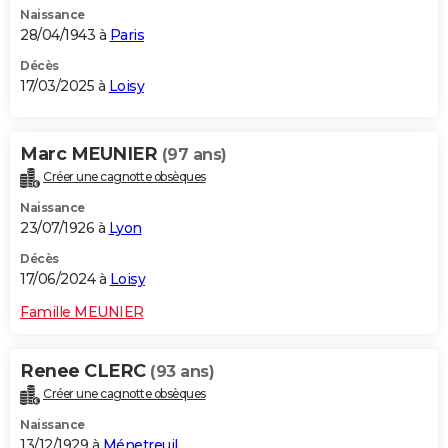
Naissance
City break
Voyage de noces
Climat
Destinations
Voyage nature
Forum
+
PHOTO
28/04/1943 à
Paris
GUIDES D'ACHAT
Décès
17/03/2025 à
Loisy
BONS PLANS
CARTE DE VOEUX
Marc MEUNIER
(97 ans)
Créer une cagnotte obsèques
Carte Bonne année
Carte Pâques
Carte de Noël
Carte Saint-Valentin
Carte d'anniversaire
DICTIONNAIRE
Naissance
Biographies
Expressions
Dictionnaire
Citations
Proverbes
23/07/1926 à
Lyon
PROGRAMME TV
Décès
COPAINS D'AVANT
17/06/2024 à
Loisy
Se connecter
Collèges
Universités
Service militaire
S'inscrire
Lycées
Primaires
Entreprises
Avis de recherche
AVIS DE DÉCÈS
Famille MEUNIER
FORUM
Renee CLERC
(93 ans)
Lifestyle
Sport
Television
Cinema
Bricolage
Culture
Auto
Voyage
Créer une cagnotte obsèques
Naissance
13/12/1929 à
Ménetreuil