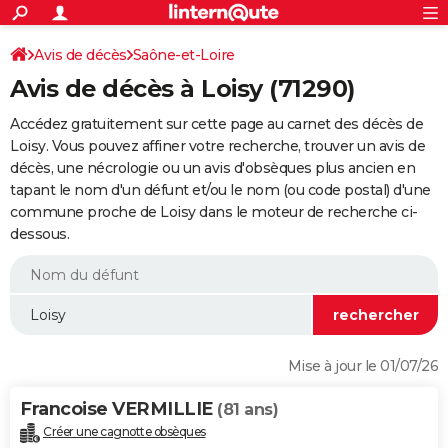
ACTUALITÉS
Connexion
S'inscrire
Avis de décès
Saône-et-Loire
Rechercher
Société
Education
Villes
Politique
Faits Divers
Monde
+
SPORT
Avis de décès à Loisy (71290)
Football
Cyclisme
Forum
Coupe du monde 2026
Tennis
Rugby
CULTURE
Accédez gratuitement sur cette page au carnet des décès de
TNT
Cinéma
Musique
Programme TV
Streaming
Sorties cinéma
+
Loisy. Vous pouvez affiner votre recherche, trouver un avis de
FINANCE
décès, une nécrologie ou un avis d'obsèques plus ancien en
Impôts
Immobilier
Banque
Crédit
Retraite
Epargne
Risques naturels par ville
Assurance
AUTO
tapant le nom d'un défunt et/ou le nom (ou code postal) d'une
commune proche de Loisy dans le moteur de recherche ci-
Réserver un essai
Berlines
Forum auto
Essais
Citadines
SUV
+
HIGH-TECH
dessous.
Meilleur smartphone
Ordinateurs
Guide high-tech
Mobiles
Internet
Jeux vidéo
+
BRICOLAGE
Aménagement intérieur
Cuisine
Jardinage
+
Forum
Extérieur
Salle de bains
Rangement
WEEK-END
Escapades
Expositions
Week-end nature
Guides de France
Patrimoine
Musées
+
LIFESTYLE
Mise à jour le 01/07/26
Bien-être
Mode
+
Art de vivre
Loisirs
Modes de vie
SANTE
Francoise VERMILLIE
(81 ans)
Guide de la santé
Médicaments
+
Alimentation
Maladies
Sommeil
VOYAGE
Créer une cagnotte obsèques