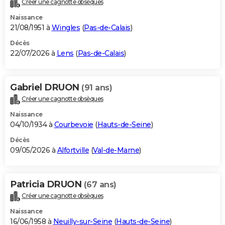
Créer une cagnotte obsèques
City break
Voyage de noces
Climat
Destinations
Voyage nature
Forum
+
PHOTO
Naissance
21/08/1951 à
Wingles
(
Pas-de-Calais
)
GUIDES D'ACHAT
Décès
22/07/2026 à
Lens
(
Pas-de-Calais
)
BONS PLANS
CARTE DE VOEUX
Gabriel DRUON
(91 ans)
Carte Bonne année
Carte Pâques
Carte de Noël
Carte Saint-Valentin
Carte d'anniversaire
DICTIONNAIRE
Créer une cagnotte obsèques
Biographies
Expressions
Dictionnaire
Citations
Proverbes
PROGRAMME TV
Naissance
04/10/1934 à
Courbevoie
(
Hauts-de-Seine
)
COPAINS D'AVANT
Décès
09/05/2026 à
Alfortville
(
Val-de-Marne
)
Se connecter
Collèges
Universités
Service militaire
S'inscrire
Lycées
Primaires
Entreprises
Avis de recherche
AVIS DE DÉCÈS
FORUM
Patricia DRUON
(67 ans)
Lifestyle
Sport
Television
Cinema
Bricolage
Culture
Auto
Voyage
Créer une cagnotte obsèques
Naissance
16/06/1958 à
Neuilly-sur-Seine
(
Hauts-de-Seine
)