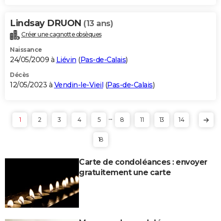
Lindsay DRUON
(13 ans)
Créer une cagnotte obsèques
Naissance
24/05/2009 à
Liévin
(
Pas-de-Calais
)
Décès
12/05/2023 à
Vendin-le-Vieil
(
Pas-de-Calais
)
...
1
2
3
4
5
8
11
13
14
18
Carte de condoléances : envoyer
gratuitement une carte