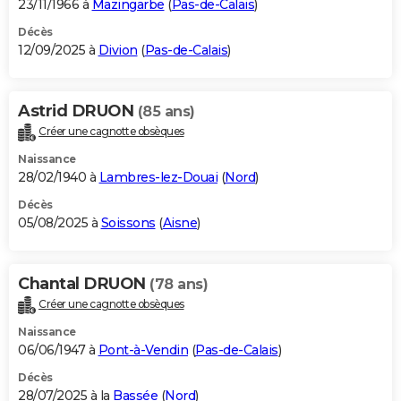
23/11/1966 à
Mazingarbe
(
Pas-de-Calais
)
Décès
12/09/2025 à
Divion
(
Pas-de-Calais
)
Astrid DRUON
(85 ans)
Créer une cagnotte obsèques
Naissance
28/02/1940 à
Lambres-lez-Douai
(
Nord
)
Décès
05/08/2025 à
Soissons
(
Aisne
)
Chantal DRUON
(78 ans)
Créer une cagnotte obsèques
Naissance
06/06/1947 à
Pont-à-Vendin
(
Pas-de-Calais
)
Décès
28/07/2025 à la
Bassée
(
Nord
)