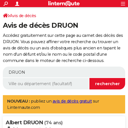
ACTUALITÉS
Connexion
S'inscrire
Avis de décès
Rechercher
Société
Education
Villes
Politique
Faits Divers
Monde
+
SPORT
Avis de décès DRUON
Football
Cyclisme
Forum
Coupe du monde 2026
Tennis
Rugby
CULTURE
Accédez gratuitement sur cette page au carnet des décès des
TNT
Cinéma
Musique
Programme TV
Streaming
Sorties cinéma
+
DRUON. Vous pouvez affiner votre recherche ou trouver un
FINANCE
avis de décès ou un avis d'obsèques plus ancien en tapant le
Impôts
Immobilier
Banque
Crédit
Retraite
Epargne
Risques naturels par ville
Assurance
AUTO
nom d'un défunt et/ou le nom ou le code postal d'une
commune dans le moteur de recherche ci-dessous.
Réserver un essai
Berlines
Forum auto
Essais
Citadines
SUV
+
HIGH-TECH
Meilleur smartphone
Ordinateurs
Guide high-tech
Mobiles
Internet
Jeux vidéo
+
BRICOLAGE
Aménagement intérieur
Cuisine
Jardinage
+
Forum
Extérieur
Salle de bains
Rangement
WEEK-END
Escapades
Expositions
Week-end nature
Guides de France
Patrimoine
Musées
+
LIFESTYLE
NOUVEAU :
publiez un
avis de décès gratuit
sur
Linternaute.com
Bien-être
Mode
+
Art de vivre
Loisirs
Modes de vie
SANTE
Albert DRUON
Guide de la santé
Médicaments
+
Alimentation
Maladies
Sommeil
(74 ans)
VOYAGE