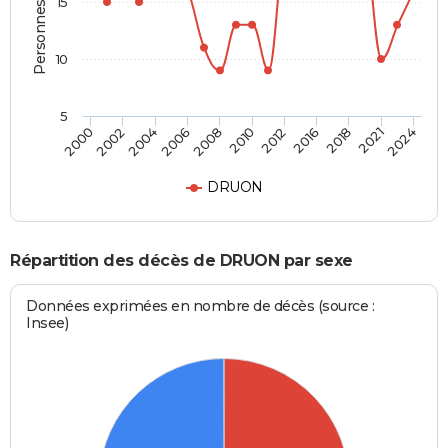
Personnes décédées
15
10
5
2010
2004
2021
2012
2006
2024
2000
2016
2008
2002
2018
DRUON
Répartition des décès de DRUON par sexe
Données exprimées en nombre de décès (source :
Insee)