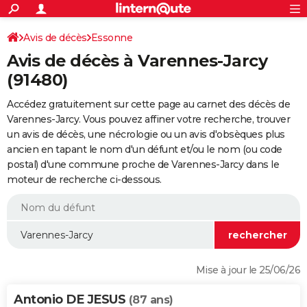
ACTUALITÉS
Connexion
S'inscrire
Avis de décès
Essonne
Rechercher
Société
Education
Villes
Politique
Faits Divers
Monde
+
SPORT
Avis de décès à Varennes-Jarcy
Football
Cyclisme
Forum
Coupe du monde 2026
Tennis
Rugby
CULTURE
(91480)
TNT
Cinéma
Musique
Programme TV
Streaming
Sorties cinéma
+
FINANCE
Accédez gratuitement sur cette page au carnet des décès de
Varennes-Jarcy. Vous pouvez affiner votre recherche, trouver
Impôts
Immobilier
Banque
Crédit
Retraite
Epargne
Risques naturels par ville
Assurance
AUTO
un avis de décès, une nécrologie ou un avis d'obsèques plus
ancien en tapant le nom d'un défunt et/ou le nom (ou code
Réserver un essai
Berlines
Forum auto
Essais
Citadines
SUV
+
HIGH-TECH
postal) d'une commune proche de Varennes-Jarcy dans le
moteur de recherche ci-dessous.
Meilleur smartphone
Ordinateurs
Guide high-tech
Mobiles
Internet
Jeux vidéo
+
BRICOLAGE
Aménagement intérieur
Cuisine
Jardinage
+
Forum
Extérieur
Salle de bains
Rangement
WEEK-END
Escapades
Expositions
Week-end nature
Guides de France
Patrimoine
Musées
+
LIFESTYLE
Bien-être
Mode
+
Art de vivre
Loisirs
Modes de vie
SANTE
Mise à jour le 25/06/26
Guide de la santé
Médicaments
+
Alimentation
Maladies
Sommeil
VOYAGE
Antonio DE JESUS
(87 ans)