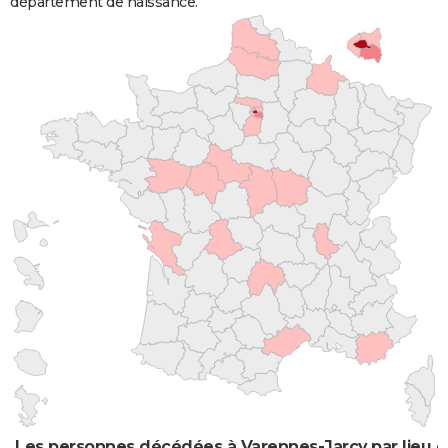
département de naissance.
Les personnes décédées à Varennes-Jarcy par lieu d