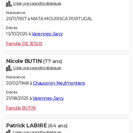
Créer une cagnotte obsèques
City break
Voyage de noces
Climat
Destinations
Voyage nature
Forum
+
PHOTO
Naissance
20/11/1937 à MATA MOURISCA PORTUGAL
GUIDES D'ACHAT
Décès
BONS PLANS
13/10/2025 à
Varennes-Jarcy
CARTE DE VOEUX
Famille DE JESUS
Carte Bonne année
Carte Pâques
Carte de Noël
Carte Saint-Valentin
Carte d'anniversaire
DICTIONNAIRE
Nicole BUTIN
(77 ans)
Biographies
Expressions
Dictionnaire
Citations
Proverbes
PROGRAMME TV
Créer une cagnotte obsèques
Naissance
COPAINS D'AVANT
20/02/1948 à
Chauconin-Neufmontiers
Se connecter
Collèges
Universités
Service militaire
S'inscrire
Lycées
Primaires
Entreprises
Avis de recherche
AVIS DE DÉCÈS
Décès
21/08/2025 à
Varennes-Jarcy
FORUM
Famille BUTIN
Lifestyle
Sport
Television
Cinema
Bricolage
Culture
Auto
Voyage
Patrick LABIRE
(64 ans)
Créer une cagnotte obsèques