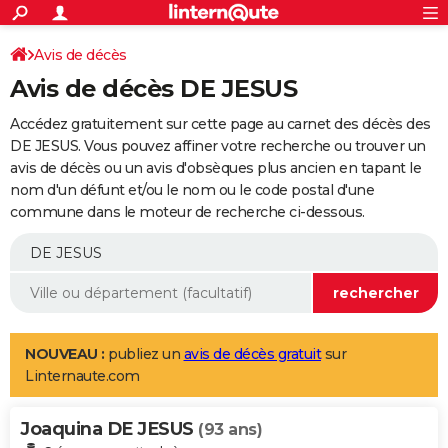
ACTUALITÉS
Connexion
S'inscrire
Avis de décès
Rechercher
Société
Education
Villes
Politique
Faits Divers
Monde
+
SPORT
Avis de décès DE JESUS
Football
Cyclisme
Forum
Coupe du monde 2026
Tennis
Rugby
CULTURE
Accédez gratuitement sur cette page au carnet des décès des
TNT
Cinéma
Musique
Programme TV
Streaming
Sorties cinéma
+
DE JESUS. Vous pouvez affiner votre recherche ou trouver un
FINANCE
avis de décès ou un avis d'obsèques plus ancien en tapant le
Impôts
Immobilier
Banque
Crédit
Retraite
Epargne
Risques naturels par ville
Assurance
AUTO
nom d'un défunt et/ou le nom ou le code postal d'une
commune dans le moteur de recherche ci-dessous.
Réserver un essai
Berlines
Forum auto
Essais
Citadines
SUV
+
HIGH-TECH
Meilleur smartphone
Ordinateurs
Guide high-tech
Mobiles
Internet
Jeux vidéo
+
BRICOLAGE
Aménagement intérieur
Cuisine
Jardinage
+
Forum
Extérieur
Salle de bains
Rangement
WEEK-END
Escapades
Expositions
Week-end nature
Guides de France
Patrimoine
Musées
+
LIFESTYLE
NOUVEAU :
publiez un
avis de décès gratuit
sur
Linternaute.com
Bien-être
Mode
+
Art de vivre
Loisirs
Modes de vie
SANTE
Joaquina DE JESUS
Guide de la santé
Médicaments
+
Alimentation
Maladies
Sommeil
(93 ans)
VOYAGE