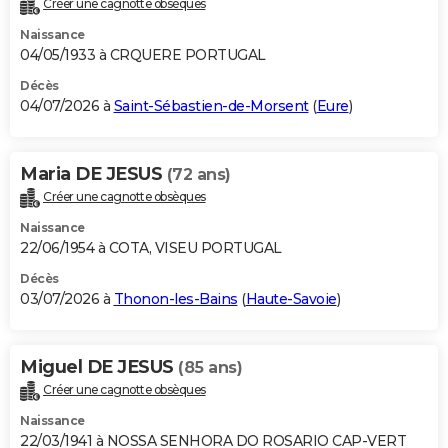
Créer une cagnotte obsèques
City break
Voyage de noces
Climat
Destinations
Voyage nature
Forum
+
PHOTO
Naissance
04/05/1933 à CRQUERE PORTUGAL
GUIDES D'ACHAT
Décès
04/07/2026 à
Saint-Sébastien-de-Morsent
(
Eure
)
BONS PLANS
CARTE DE VOEUX
Maria DE JESUS
(72 ans)
Carte Bonne année
Carte Pâques
Carte de Noël
Carte Saint-Valentin
Carte d'anniversaire
DICTIONNAIRE
Créer une cagnotte obsèques
Biographies
Expressions
Dictionnaire
Citations
Proverbes
PROGRAMME TV
Naissance
22/06/1954 à COTA, VISEU PORTUGAL
COPAINS D'AVANT
Décès
03/07/2026 à
Thonon-les-Bains
(
Haute-Savoie
)
Se connecter
Collèges
Universités
Service militaire
S'inscrire
Lycées
Primaires
Entreprises
Avis de recherche
AVIS DE DÉCÈS
FORUM
Miguel DE JESUS
(85 ans)
Lifestyle
Sport
Television
Cinema
Bricolage
Culture
Auto
Voyage
Créer une cagnotte obsèques
Naissance
22/03/1941 à NOSSA SENHORA DO ROSARIO CAP-VERT