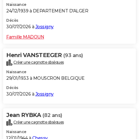
Naissance
City break
Voyage de noces
Climat
Destinations
Voyage nature
Forum
+
PHOTO
24/12/1939 à DEPARTEMENT D'ALGER
GUIDES D'ACHAT
Décès
30/07/2026 à
Jossigny
BONS PLANS
Famille MADOUN
CARTE DE VOEUX
Henri VANSTEEGER
(93 ans)
Carte Bonne année
Carte Pâques
Carte de Noël
Carte Saint-Valentin
Carte d'anniversaire
DICTIONNAIRE
Créer une cagnotte obsèques
Biographies
Expressions
Dictionnaire
Citations
Proverbes
PROGRAMME TV
Naissance
29/01/1933 à MOUSCRON BELGIQUE
COPAINS D'AVANT
Décès
30/07/2026 à
Jossigny
Se connecter
Collèges
Universités
Service militaire
S'inscrire
Lycées
Primaires
Entreprises
Avis de recherche
AVIS DE DÉCÈS
FORUM
Jean RYBKA
(82 ans)
Lifestyle
Sport
Television
Cinema
Bricolage
Culture
Auto
Voyage
Créer une cagnotte obsèques
Naissance
12/01/1944 à
Chessy