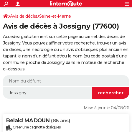
ACTUALITÉS
Connexion
S'inscrire
Avis de décès
Seine-et-Marne
Rechercher
Société
Education
Villes
Politique
Faits Divers
Monde
+
SPORT
Avis de décès à Jossigny (77600)
Football
Cyclisme
Forum
Coupe du monde 2026
Tennis
Rugby
CULTURE
Accédez gratuitement sur cette page au carnet des décès de
TNT
Cinéma
Musique
Programme TV
Streaming
Sorties cinéma
+
Jossigny. Vous pouvez affiner votre recherche, trouver un avis
FINANCE
de décès, une nécrologie ou un avis d'obsèques plus ancien en
Impôts
Immobilier
Banque
Crédit
Retraite
Epargne
Risques naturels par ville
Assurance
AUTO
tapant le nom d'un défunt et/ou le nom (ou code postal) d'une
commune proche de Jossigny dans le moteur de recherche
Réserver un essai
Berlines
Forum auto
Essais
Citadines
SUV
+
HIGH-TECH
ci-dessous.
Meilleur smartphone
Ordinateurs
Guide high-tech
Mobiles
Internet
Jeux vidéo
+
BRICOLAGE
Aménagement intérieur
Cuisine
Jardinage
+
Forum
Extérieur
Salle de bains
Rangement
WEEK-END
Escapades
Expositions
Week-end nature
Guides de France
Patrimoine
Musées
+
LIFESTYLE
Mise à jour le 04/08/26
Bien-être
Mode
+
Art de vivre
Loisirs
Modes de vie
SANTE
Belaid MADOUN
(86 ans)
Guide de la santé
Médicaments
+
Alimentation
Maladies
Sommeil
VOYAGE
Créer une cagnotte obsèques