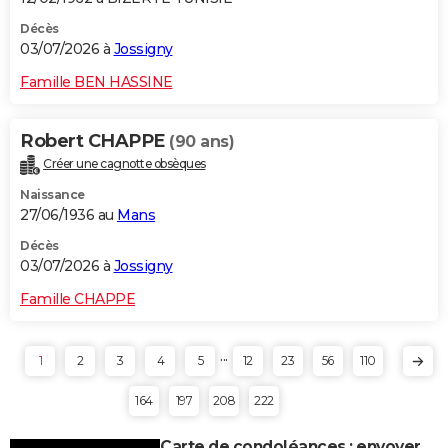
Décès
03/07/2026 à
Jossigny
Famille BEN HASSINE
Robert CHAPPE
(90 ans)
Créer une cagnotte obsèques
Naissance
27/06/1936 au
Mans
Décès
03/07/2026 à
Jossigny
Famille CHAPPE
...
1
2
3
4
5
12
23
56
110
164
197
208
222
Carte de condoléances : envoyer