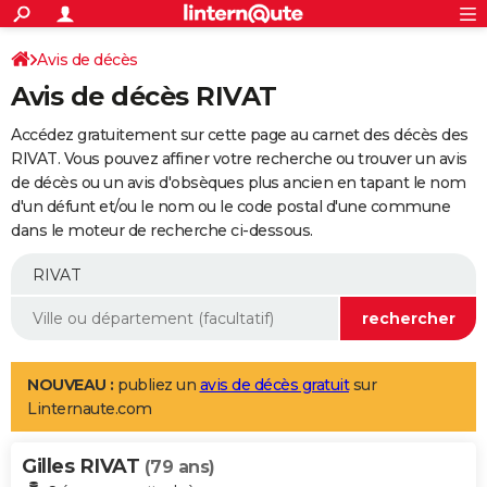
ACTUALITÉS
Connexion
S'inscrire
Avis de décès
Rechercher
Société
Education
Villes
Politique
Faits Divers
Monde
+
SPORT
Avis de décès RIVAT
Football
Cyclisme
Forum
Coupe du monde 2026
Tennis
Rugby
CULTURE
Accédez gratuitement sur cette page au carnet des décès des
TNT
Cinéma
Musique
Programme TV
Streaming
Sorties cinéma
+
RIVAT. Vous pouvez affiner votre recherche ou trouver un avis
FINANCE
de décès ou un avis d'obsèques plus ancien en tapant le nom
Impôts
Immobilier
Banque
Crédit
Retraite
Epargne
Risques naturels par ville
Assurance
AUTO
d'un défunt et/ou le nom ou le code postal d'une commune
dans le moteur de recherche ci-dessous.
Réserver un essai
Berlines
Forum auto
Essais
Citadines
SUV
+
HIGH-TECH
Meilleur smartphone
Ordinateurs
Guide high-tech
Mobiles
Internet
Jeux vidéo
+
BRICOLAGE
Aménagement intérieur
Cuisine
Jardinage
+
Forum
Extérieur
Salle de bains
Rangement
WEEK-END
Escapades
Expositions
Week-end nature
Guides de France
Patrimoine
Musées
+
LIFESTYLE
NOUVEAU :
publiez un
avis de décès gratuit
sur
Linternaute.com
Bien-être
Mode
+
Art de vivre
Loisirs
Modes de vie
SANTE
Gilles RIVAT
Guide de la santé
Médicaments
+
Alimentation
Maladies
Sommeil
(79 ans)
VOYAGE