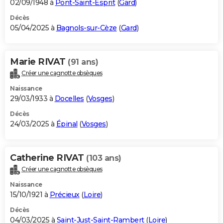
02/09/1948 à
Pont-Saint-Esprit
(
Gard
)
Décès
05/04/2025 à
Bagnols-sur-Cèze
(
Gard
)
Marie RIVAT
(91 ans)
Créer une cagnotte obsèques
Naissance
29/03/1933 à
Docelles
(
Vosges
)
Décès
24/03/2025 à
Épinal
(
Vosges
)
Catherine RIVAT
(103 ans)
Créer une cagnotte obsèques
Naissance
15/10/1921 à
Précieux
(
Loire
)
Décès
04/03/2025 à
Saint-Just-Saint-Rambert
(
Loire
)