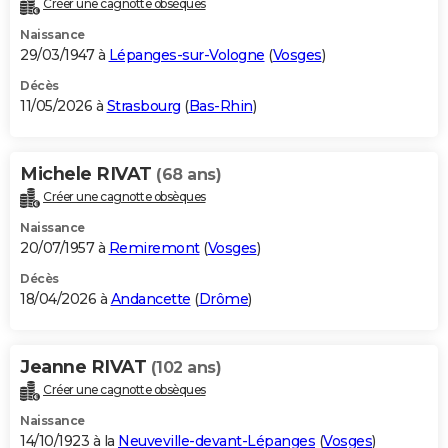
Créer une cagnotte obsèques
City break
Voyage de noces
Climat
Destinations
Voyage nature
Forum
+
PHOTO
Naissance
29/03/1947 à
Lépanges-sur-Vologne
(
Vosges
)
GUIDES D'ACHAT
Décès
11/05/2026 à
Strasbourg
(
Bas-Rhin
)
BONS PLANS
CARTE DE VOEUX
Michele RIVAT
(68 ans)
Carte Bonne année
Carte Pâques
Carte de Noël
Carte Saint-Valentin
Carte d'anniversaire
DICTIONNAIRE
Créer une cagnotte obsèques
Biographies
Expressions
Dictionnaire
Citations
Proverbes
PROGRAMME TV
Naissance
20/07/1957 à
Remiremont
(
Vosges
)
COPAINS D'AVANT
Décès
18/04/2026 à
Andancette
(
Drôme
)
Se connecter
Collèges
Universités
Service militaire
S'inscrire
Lycées
Primaires
Entreprises
Avis de recherche
AVIS DE DÉCÈS
FORUM
Jeanne RIVAT
(102 ans)
Lifestyle
Sport
Television
Cinema
Bricolage
Culture
Auto
Voyage
Créer une cagnotte obsèques
Naissance
14/10/1923 à la
Neuveville-devant-Lépanges
(
Vosges
)