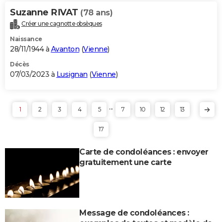
Suzanne RIVAT
(78 ans)
Créer une cagnotte obsèques
Naissance
28/11/1944 à
Avanton
(
Vienne
)
Décès
07/03/2023 à
Lusignan
(
Vienne
)
...
1
2
3
4
5
7
10
12
13
17
Carte de condoléances : envoyer
gratuitement une carte
Message de condoléances :