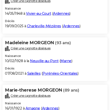
Créer une cagnotte obsèques
City break
Voyage de noces
Climat
Destinations
Voyage nature
Forum
+
PHOTO
Naissance
14/05/1948 à
Vivier-au-Court
(
Ardennes
)
GUIDES D'ACHAT
Décès
19/09/2025 à
Charleville-Mézières
(
Ardennes
)
BONS PLANS
CARTE DE VOEUX
Madeleine MORGEON
(93 ans)
Carte Bonne année
Carte Pâques
Carte de Noël
Carte Saint-Valentin
Carte d'anniversaire
DICTIONNAIRE
Créer une cagnotte obsèques
Biographies
Expressions
Dictionnaire
Citations
Proverbes
PROGRAMME TV
Naissance
10/02/1928 à la
Neuville-au-Pont
(
Marne
)
COPAINS D'AVANT
Décès
07/08/2021 à
Saleilles
(
Pyrénées-Orientales
)
Se connecter
Collèges
Universités
Service militaire
S'inscrire
Lycées
Primaires
Entreprises
Avis de recherche
AVIS DE DÉCÈS
FORUM
Marie-therese MORGEON
(89 ans)
Lifestyle
Sport
Television
Cinema
Bricolage
Culture
Auto
Voyage
Créer une cagnotte obsèques
Naissance
16/01/1922 à
Amagne
(
Ardennes
)