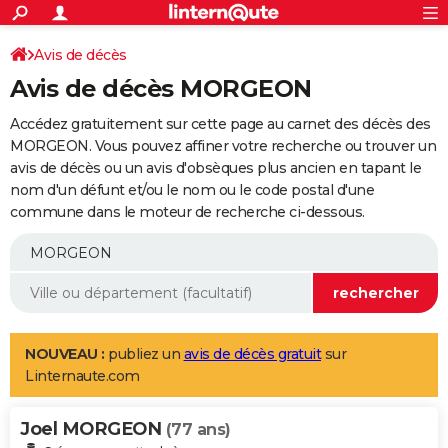
ACTUALITÉS
Connexion
S'inscrire
Avis de décès
Rechercher
Société
Education
Villes
Politique
Faits Divers
Monde
+
SPORT
Avis de décès MORGEON
Football
Cyclisme
Forum
Coupe du monde 2026
Tennis
Rugby
CULTURE
Accédez gratuitement sur cette page au carnet des décès des
TNT
Cinéma
Musique
Programme TV
Streaming
Sorties cinéma
+
MORGEON. Vous pouvez affiner votre recherche ou trouver un
FINANCE
avis de décès ou un avis d'obsèques plus ancien en tapant le
Impôts
Immobilier
Banque
Crédit
Retraite
Epargne
Risques naturels par ville
Assurance
AUTO
nom d'un défunt et/ou le nom ou le code postal d'une
commune dans le moteur de recherche ci-dessous.
Réserver un essai
Berlines
Forum auto
Essais
Citadines
SUV
+
HIGH-TECH
Meilleur smartphone
Ordinateurs
Guide high-tech
Mobiles
Internet
Jeux vidéo
+
BRICOLAGE
Aménagement intérieur
Cuisine
Jardinage
+
Forum
Extérieur
Salle de bains
Rangement
WEEK-END
Escapades
Expositions
Week-end nature
Guides de France
Patrimoine
Musées
+
LIFESTYLE
NOUVEAU :
publiez un
avis de décès gratuit
sur
Linternaute.com
Bien-être
Mode
+
Art de vivre
Loisirs
Modes de vie
SANTE
Joel MORGEON
Guide de la santé
Médicaments
+
Alimentation
Maladies
Sommeil
(77 ans)
VOYAGE