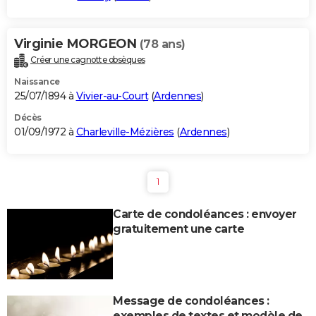
Virginie MORGEON
(78 ans)
Créer une cagnotte obsèques
Naissance
25/07/1894 à
Vivier-au-Court
(
Ardennes
)
Décès
01/09/1972 à
Charleville-Mézières
(
Ardennes
)
1
Carte de condoléances : envoyer
gratuitement une carte
Message de condoléances :
exemples de textes et modèle de