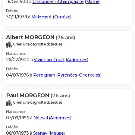
18/05/1900 à
Châlons-en-Champagne
(
Marne
)
Décès
30/11/1978 à
Malemort
(
Corrèze
)
Albert MORGEON
(76 ans)
Créer une cagnotte obsèques
Naissance
26/02/1900 à
Vivier-au-Court
(
Ardennes
)
Décès
04/07/1976 à
Perpignan
(
Pyrénées-Orientales
)
Paul MORGEON
(76 ans)
Créer une cagnotte obsèques
Naissance
03/09/1896 à
Noirval
(
Ardennes
)
Décès
08/07/1973 à
Stenay
(
Meuse
)