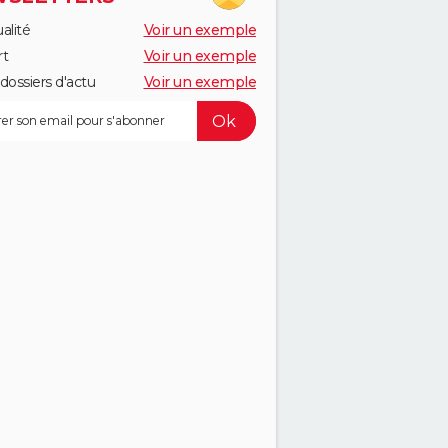
alité
Voir un exemple
rt
Voir un exemple
dossiers d'actu
Voir un exemple