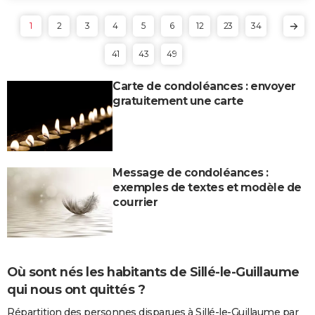
1
2
3
4
5
6
12
23
34
41
43
49
Carte de condoléances : envoyer
gratuitement une carte
Message de condoléances :
exemples de textes et modèle de
courrier
Où sont nés les habitants de Sillé-le-Guillaume
qui nous ont quittés ?
Répartition des personnes disparues à Sillé-le-Guillaume par