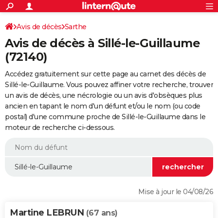
ACTUALITÉS
Connexion
S'inscrire
Avis de décès
Sarthe
Rechercher
Société
Education
Villes
Politique
Faits Divers
Monde
+
SPORT
Avis de décès à Sillé-le-Guillaume
Football
Cyclisme
Forum
Coupe du monde 2026
Tennis
Rugby
CULTURE
(72140)
TNT
Cinéma
Musique
Programme TV
Streaming
Sorties cinéma
+
FINANCE
Accédez gratuitement sur cette page au carnet des décès de
Sillé-le-Guillaume. Vous pouvez affiner votre recherche, trouver
Impôts
Immobilier
Banque
Crédit
Retraite
Epargne
Risques naturels par ville
Assurance
AUTO
un avis de décès, une nécrologie ou un avis d'obsèques plus
ancien en tapant le nom d'un défunt et/ou le nom (ou code
Réserver un essai
Berlines
Forum auto
Essais
Citadines
SUV
+
HIGH-TECH
postal) d'une commune proche de Sillé-le-Guillaume dans le
moteur de recherche ci-dessous.
Meilleur smartphone
Ordinateurs
Guide high-tech
Mobiles
Internet
Jeux vidéo
+
BRICOLAGE
Aménagement intérieur
Cuisine
Jardinage
+
Forum
Extérieur
Salle de bains
Rangement
WEEK-END
Escapades
Expositions
Week-end nature
Guides de France
Patrimoine
Musées
+
LIFESTYLE
Bien-être
Mode
+
Art de vivre
Loisirs
Modes de vie
SANTE
Mise à jour le 04/08/26
Guide de la santé
Médicaments
+
Alimentation
Maladies
Sommeil
VOYAGE
Martine LEBRUN
(67 ans)