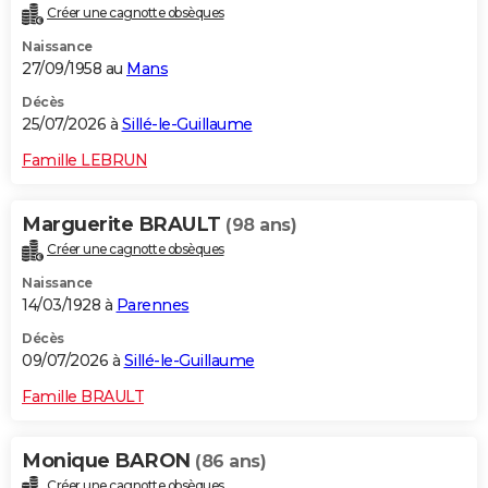
Créer une cagnotte obsèques
City break
Voyage de noces
Climat
Destinations
Voyage nature
Forum
+
PHOTO
Naissance
27/09/1958 au
Mans
GUIDES D'ACHAT
Décès
BONS PLANS
25/07/2026 à
Sillé-le-Guillaume
CARTE DE VOEUX
Famille LEBRUN
Carte Bonne année
Carte Pâques
Carte de Noël
Carte Saint-Valentin
Carte d'anniversaire
DICTIONNAIRE
Marguerite BRAULT
(98 ans)
Biographies
Expressions
Dictionnaire
Citations
Proverbes
PROGRAMME TV
Créer une cagnotte obsèques
Naissance
COPAINS D'AVANT
14/03/1928 à
Parennes
Se connecter
Collèges
Universités
Service militaire
S'inscrire
Lycées
Primaires
Entreprises
Avis de recherche
AVIS DE DÉCÈS
Décès
09/07/2026 à
Sillé-le-Guillaume
FORUM
Famille BRAULT
Lifestyle
Sport
Television
Cinema
Bricolage
Culture
Auto
Voyage
Monique BARON
(86 ans)
Créer une cagnotte obsèques