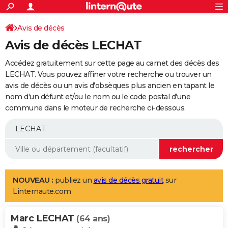
ACTUALITÉS
Connexion
S'inscrire
Avis de décès
Rechercher
Société
Education
Villes
Politique
Faits Divers
Monde
+
SPORT
Avis de décès LECHAT
Football
Cyclisme
Forum
Coupe du monde 2026
Tennis
Rugby
CULTURE
Accédez gratuitement sur cette page au carnet des décès des
TNT
Cinéma
Musique
Programme TV
Streaming
Sorties cinéma
+
LECHAT. Vous pouvez affiner votre recherche ou trouver un
FINANCE
avis de décès ou un avis d'obsèques plus ancien en tapant le
Impôts
Immobilier
Banque
Crédit
Retraite
Epargne
Risques naturels par ville
Assurance
AUTO
nom d'un défunt et/ou le nom ou le code postal d'une
commune dans le moteur de recherche ci-dessous.
Réserver un essai
Berlines
Forum auto
Essais
Citadines
SUV
+
HIGH-TECH
Meilleur smartphone
Ordinateurs
Guide high-tech
Mobiles
Internet
Jeux vidéo
+
BRICOLAGE
Aménagement intérieur
Cuisine
Jardinage
+
Forum
Extérieur
Salle de bains
Rangement
WEEK-END
Escapades
Expositions
Week-end nature
Guides de France
Patrimoine
Musées
+
LIFESTYLE
NOUVEAU :
publiez un
avis de décès gratuit
sur
Linternaute.com
Bien-être
Mode
+
Art de vivre
Loisirs
Modes de vie
SANTE
Marc LECHAT
Guide de la santé
Médicaments
+
Alimentation
Maladies
Sommeil
(64 ans)
VOYAGE