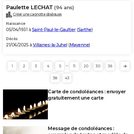
Paulette LECHAT
(94 ans)
Créer une cagnotte obsèques
Naissance
05/04/1931 à
Saint-Paul-le-Gaultier
(
Sarthe
)
Décès
21/06/2025 à
Villaines-la-Juhel
(
Mayenne
)
...
1
2
3
4
5
11
20
30
36
38
43
Carte de condoléances : envoyer
gratuitement une carte
Message de condoléances :