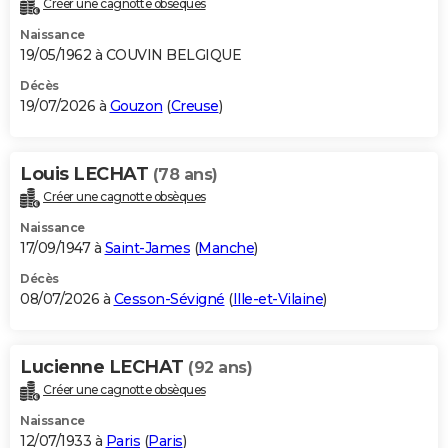
Créer une cagnotte obsèques
City break
Voyage de noces
Climat
Destinations
Voyage nature
Forum
+
PHOTO
Naissance
19/05/1962 à COUVIN BELGIQUE
GUIDES D'ACHAT
Décès
19/07/2026 à
Gouzon
(
Creuse
)
BONS PLANS
CARTE DE VOEUX
Louis LECHAT
(78 ans)
Carte Bonne année
Carte Pâques
Carte de Noël
Carte Saint-Valentin
Carte d'anniversaire
DICTIONNAIRE
Créer une cagnotte obsèques
Biographies
Expressions
Dictionnaire
Citations
Proverbes
PROGRAMME TV
Naissance
17/09/1947 à
Saint-James
(
Manche
)
COPAINS D'AVANT
Décès
08/07/2026 à
Cesson-Sévigné
(
Ille-et-Vilaine
)
Se connecter
Collèges
Universités
Service militaire
S'inscrire
Lycées
Primaires
Entreprises
Avis de recherche
AVIS DE DÉCÈS
FORUM
Lucienne LECHAT
(92 ans)
Lifestyle
Sport
Television
Cinema
Bricolage
Culture
Auto
Voyage
Créer une cagnotte obsèques
Naissance
12/07/1933 à
Paris
(
Paris
)