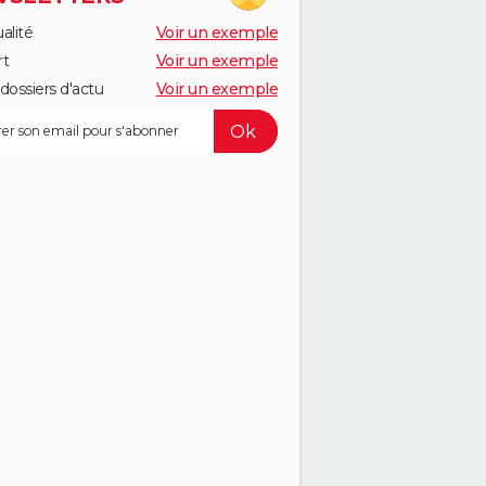
alité
Voir un exemple
rt
Voir un exemple
dossiers d'actu
Voir un exemple