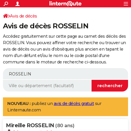
ACTUALITÉS
Connexion
S'inscrire
Avis de décès
Rechercher
Société
Education
Villes
Politique
Faits Divers
Monde
+
SPORT
Avis de décès ROSSELIN
Football
Cyclisme
Forum
Coupe du monde 2026
Tennis
Rugby
CULTURE
Accédez gratuitement sur cette page au carnet des décès des
TNT
Cinéma
Musique
Programme TV
Streaming
Sorties cinéma
+
ROSSELIN. Vous pouvez affiner votre recherche ou trouver un
FINANCE
avis de décès ou un avis d'obsèques plus ancien en tapant le
Impôts
Immobilier
Banque
Crédit
Retraite
Epargne
Risques naturels par ville
Assurance
AUTO
nom d'un défunt et/ou le nom ou le code postal d'une
commune dans le moteur de recherche ci-dessous.
Réserver un essai
Berlines
Forum auto
Essais
Citadines
SUV
+
HIGH-TECH
Meilleur smartphone
Ordinateurs
Guide high-tech
Mobiles
Internet
Jeux vidéo
+
BRICOLAGE
Aménagement intérieur
Cuisine
Jardinage
+
Forum
Extérieur
Salle de bains
Rangement
WEEK-END
Escapades
Expositions
Week-end nature
Guides de France
Patrimoine
Musées
+
LIFESTYLE
NOUVEAU :
publiez un
avis de décès gratuit
sur
Linternaute.com
Bien-être
Mode
+
Art de vivre
Loisirs
Modes de vie
SANTE
Mireille ROSSELIN
Guide de la santé
Médicaments
+
Alimentation
Maladies
Sommeil
(80 ans)
VOYAGE