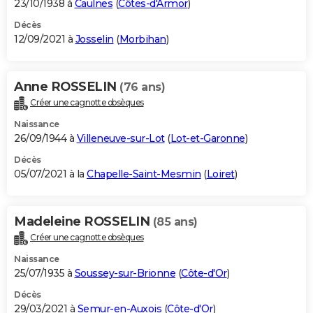
23/10/1938 à
Caulnes
(
Côtes-d'Armor
)
Décès
12/09/2021 à
Josselin
(
Morbihan
)
Anne ROSSELIN
(76 ans)
Créer une cagnotte obsèques
Naissance
26/09/1944 à
Villeneuve-sur-Lot
(
Lot-et-Garonne
)
Décès
05/07/2021 à la
Chapelle-Saint-Mesmin
(
Loiret
)
Madeleine ROSSELIN
(85 ans)
Créer une cagnotte obsèques
Naissance
25/07/1935 à
Soussey-sur-Brionne
(
Côte-d'Or
)
Décès
29/03/2021 à
Semur-en-Auxois
(
Côte-d'Or
)