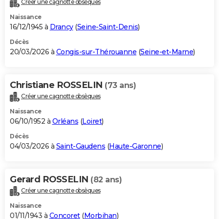
Créer une cagnotte obsèques
City break
Voyage de noces
Climat
Destinations
Voyage nature
Forum
+
PHOTO
Naissance
16/12/1945 à
Drancy
(
Seine-Saint-Denis
)
GUIDES D'ACHAT
Décès
20/03/2026 à
Congis-sur-Thérouanne
(
Seine-et-Marne
)
BONS PLANS
CARTE DE VOEUX
Christiane ROSSELIN
(73 ans)
Carte Bonne année
Carte Pâques
Carte de Noël
Carte Saint-Valentin
Carte d'anniversaire
DICTIONNAIRE
Créer une cagnotte obsèques
Biographies
Expressions
Dictionnaire
Citations
Proverbes
PROGRAMME TV
Naissance
06/10/1952 à
Orléans
(
Loiret
)
COPAINS D'AVANT
Décès
04/03/2026 à
Saint-Gaudens
(
Haute-Garonne
)
Se connecter
Collèges
Universités
Service militaire
S'inscrire
Lycées
Primaires
Entreprises
Avis de recherche
AVIS DE DÉCÈS
FORUM
Gerard ROSSELIN
(82 ans)
Lifestyle
Sport
Television
Cinema
Bricolage
Culture
Auto
Voyage
Créer une cagnotte obsèques
Naissance
01/11/1943 à
Concoret
(
Morbihan
)