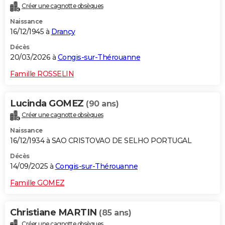
Créer une cagnotte obsèques
City break
Voyage de noces
Climat
Destinations
Voyage nature
Forum
+
PHOTO
Naissance
16/12/1945 à
Drancy
GUIDES D'ACHAT
Décès
BONS PLANS
20/03/2026 à
Congis-sur-Thérouanne
CARTE DE VOEUX
Famille ROSSELIN
Carte Bonne année
Carte Pâques
Carte de Noël
Carte Saint-Valentin
Carte d'anniversaire
DICTIONNAIRE
Lucinda GOMEZ
(90 ans)
Biographies
Expressions
Dictionnaire
Citations
Proverbes
PROGRAMME TV
Créer une cagnotte obsèques
Naissance
COPAINS D'AVANT
16/12/1934 à SAO CRISTOVAO DE SELHO PORTUGAL
Se connecter
Collèges
Universités
Service militaire
S'inscrire
Lycées
Primaires
Entreprises
Avis de recherche
AVIS DE DÉCÈS
Décès
14/09/2025 à
Congis-sur-Thérouanne
FORUM
Famille GOMEZ
Lifestyle
Sport
Television
Cinema
Bricolage
Culture
Auto
Voyage
Christiane MARTIN
(85 ans)
Créer une cagnotte obsèques