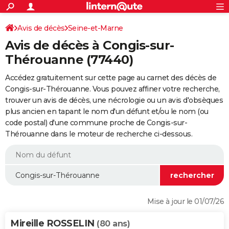
ACTUALITÉS
Connexion
S'inscrire
Avis de décès
Seine-et-Marne
Rechercher
Société
Education
Villes
Politique
Faits Divers
Monde
+
SPORT
Avis de décès à Congis-sur-
Football
Cyclisme
Forum
Coupe du monde 2026
Tennis
Rugby
CULTURE
Thérouanne (77440)
TNT
Cinéma
Musique
Programme TV
Streaming
Sorties cinéma
+
FINANCE
Accédez gratuitement sur cette page au carnet des décès de
Congis-sur-Thérouanne. Vous pouvez affiner votre recherche,
Impôts
Immobilier
Banque
Crédit
Retraite
Epargne
Risques naturels par ville
Assurance
AUTO
trouver un avis de décès, une nécrologie ou un avis d'obsèques
plus ancien en tapant le nom d'un défunt et/ou le nom (ou
Réserver un essai
Berlines
Forum auto
Essais
Citadines
SUV
+
HIGH-TECH
code postal) d'une commune proche de Congis-sur-
Thérouanne dans le moteur de recherche ci-dessous.
Meilleur smartphone
Ordinateurs
Guide high-tech
Mobiles
Internet
Jeux vidéo
+
BRICOLAGE
Aménagement intérieur
Cuisine
Jardinage
+
Forum
Extérieur
Salle de bains
Rangement
WEEK-END
Escapades
Expositions
Week-end nature
Guides de France
Patrimoine
Musées
+
LIFESTYLE
Bien-être
Mode
+
Art de vivre
Loisirs
Modes de vie
SANTE
Mise à jour le 01/07/26
Guide de la santé
Médicaments
+
Alimentation
Maladies
Sommeil
VOYAGE
Mireille ROSSELIN
(80 ans)