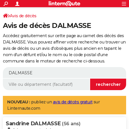
ACTUALITÉS
Connexion
S'inscrire
Avis de décès
Rechercher
Société
Education
Villes
Politique
Faits Divers
Monde
+
SPORT
Avis de décès DALMASSE
Football
Cyclisme
Forum
Coupe du monde 2026
Tennis
Rugby
CULTURE
Accédez gratuitement sur cette page au carnet des décès des
TNT
Cinéma
Musique
Programme TV
Streaming
Sorties cinéma
+
DALMASSE. Vous pouvez affiner votre recherche ou trouver un
FINANCE
avis de décès ou un avis d'obsèques plus ancien en tapant le
Impôts
Immobilier
Banque
Crédit
Retraite
Epargne
Risques naturels par ville
Assurance
AUTO
nom d'un défunt et/ou le nom ou le code postal d'une
commune dans le moteur de recherche ci-dessous.
Réserver un essai
Berlines
Forum auto
Essais
Citadines
SUV
+
HIGH-TECH
Meilleur smartphone
Ordinateurs
Guide high-tech
Mobiles
Internet
Jeux vidéo
+
BRICOLAGE
Aménagement intérieur
Cuisine
Jardinage
+
Forum
Extérieur
Salle de bains
Rangement
WEEK-END
Escapades
Expositions
Week-end nature
Guides de France
Patrimoine
Musées
+
LIFESTYLE
NOUVEAU :
publiez un
avis de décès gratuit
sur
Linternaute.com
Bien-être
Mode
+
Art de vivre
Loisirs
Modes de vie
SANTE
Sandrine DALMASSE
Guide de la santé
Médicaments
+
Alimentation
Maladies
Sommeil
(56 ans)
VOYAGE