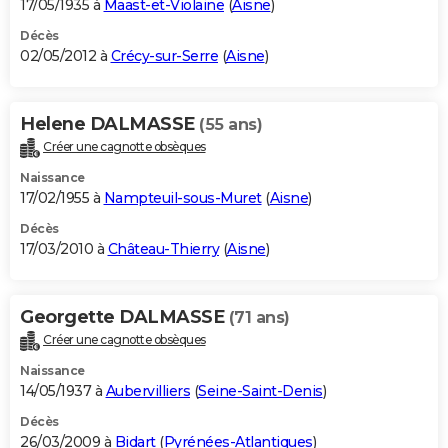
17/05/1935 à
Maast-et-Violaine
(
Aisne
)
Décès
02/05/2012 à
Crécy-sur-Serre
(
Aisne
)
Helene DALMASSE
(55 ans)
Créer une cagnotte obsèques
Naissance
17/02/1955 à
Nampteuil-sous-Muret
(
Aisne
)
Décès
17/03/2010 à
Château-Thierry
(
Aisne
)
Georgette DALMASSE
(71 ans)
Créer une cagnotte obsèques
Naissance
14/05/1937 à
Aubervilliers
(
Seine-Saint-Denis
)
Décès
26/03/2009 à
Bidart
(
Pyrénées-Atlantiques
)