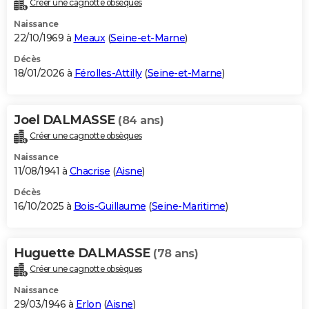
Créer une cagnotte obsèques
City break
Voyage de noces
Climat
Destinations
Voyage nature
Forum
+
PHOTO
Naissance
22/10/1969 à
Meaux
(
Seine-et-Marne
)
GUIDES D'ACHAT
Décès
18/01/2026 à
Férolles-Attilly
(
Seine-et-Marne
)
BONS PLANS
CARTE DE VOEUX
Joel DALMASSE
(84 ans)
Carte Bonne année
Carte Pâques
Carte de Noël
Carte Saint-Valentin
Carte d'anniversaire
DICTIONNAIRE
Créer une cagnotte obsèques
Biographies
Expressions
Dictionnaire
Citations
Proverbes
PROGRAMME TV
Naissance
11/08/1941 à
Chacrise
(
Aisne
)
COPAINS D'AVANT
Décès
16/10/2025 à
Bois-Guillaume
(
Seine-Maritime
)
Se connecter
Collèges
Universités
Service militaire
S'inscrire
Lycées
Primaires
Entreprises
Avis de recherche
AVIS DE DÉCÈS
FORUM
Huguette DALMASSE
(78 ans)
Lifestyle
Sport
Television
Cinema
Bricolage
Culture
Auto
Voyage
Créer une cagnotte obsèques
Naissance
29/03/1946 à
Erlon
(
Aisne
)