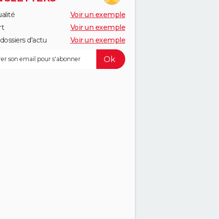
alité
Voir un exemple
rt
Voir un exemple
dossiers d'actu
Voir un exemple