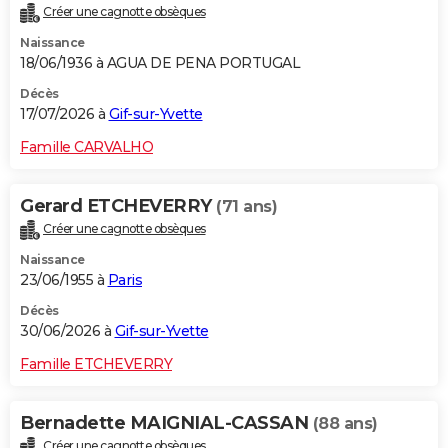
Créer une cagnotte obsèques
City break
Voyage de noces
Climat
Destinations
Voyage nature
Forum
+
PHOTO
Naissance
18/06/1936 à AGUA DE PENA PORTUGAL
GUIDES D'ACHAT
Décès
BONS PLANS
17/07/2026 à
Gif-sur-Yvette
CARTE DE VOEUX
Famille CARVALHO
Carte Bonne année
Carte Pâques
Carte de Noël
Carte Saint-Valentin
Carte d'anniversaire
DICTIONNAIRE
Gerard ETCHEVERRY
(71 ans)
Biographies
Expressions
Dictionnaire
Citations
Proverbes
PROGRAMME TV
Créer une cagnotte obsèques
Naissance
COPAINS D'AVANT
23/06/1955 à
Paris
Se connecter
Collèges
Universités
Service militaire
S'inscrire
Lycées
Primaires
Entreprises
Avis de recherche
AVIS DE DÉCÈS
Décès
30/06/2026 à
Gif-sur-Yvette
FORUM
Famille ETCHEVERRY
Lifestyle
Sport
Television
Cinema
Bricolage
Culture
Auto
Voyage
Bernadette MAIGNIAL-CASSAN
(88 ans)
Créer une cagnotte obsèques