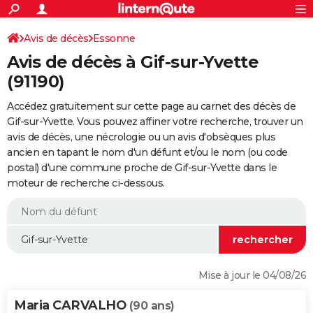
ACTUALITÉS
Connexion
S'inscrire
Avis de décès
Essonne
Rechercher
Société
Education
Villes
Politique
Faits Divers
Monde
+
SPORT
Avis de décès à Gif-sur-Yvette
Football
Cyclisme
Forum
Coupe du monde 2026
Tennis
Rugby
CULTURE
(91190)
TNT
Cinéma
Musique
Programme TV
Streaming
Sorties cinéma
+
FINANCE
Accédez gratuitement sur cette page au carnet des décès de
Gif-sur-Yvette. Vous pouvez affiner votre recherche, trouver un
Impôts
Immobilier
Banque
Crédit
Retraite
Epargne
Risques naturels par ville
Assurance
AUTO
avis de décès, une nécrologie ou un avis d'obsèques plus
ancien en tapant le nom d'un défunt et/ou le nom (ou code
Réserver un essai
Berlines
Forum auto
Essais
Citadines
SUV
+
HIGH-TECH
postal) d'une commune proche de Gif-sur-Yvette dans le
moteur de recherche ci-dessous.
Meilleur smartphone
Ordinateurs
Guide high-tech
Mobiles
Internet
Jeux vidéo
+
BRICOLAGE
Aménagement intérieur
Cuisine
Jardinage
+
Forum
Extérieur
Salle de bains
Rangement
WEEK-END
Escapades
Expositions
Week-end nature
Guides de France
Patrimoine
Musées
+
LIFESTYLE
Bien-être
Mode
+
Art de vivre
Loisirs
Modes de vie
SANTE
Mise à jour le 04/08/26
Guide de la santé
Médicaments
+
Alimentation
Maladies
Sommeil
VOYAGE
Maria CARVALHO
(90 ans)