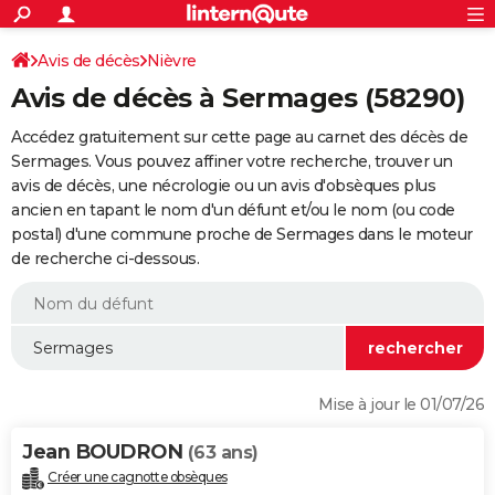
ACTUALITÉS
Connexion
S'inscrire
Avis de décès
Nièvre
Rechercher
Société
Education
Villes
Politique
Faits Divers
Monde
+
SPORT
Avis de décès à Sermages (58290)
Football
Cyclisme
Forum
Coupe du monde 2026
Tennis
Rugby
CULTURE
Accédez gratuitement sur cette page au carnet des décès de
TNT
Cinéma
Musique
Programme TV
Streaming
Sorties cinéma
+
Sermages. Vous pouvez affiner votre recherche, trouver un
FINANCE
avis de décès, une nécrologie ou un avis d'obsèques plus
Impôts
Immobilier
Banque
Crédit
Retraite
Epargne
Risques naturels par ville
Assurance
AUTO
ancien en tapant le nom d'un défunt et/ou le nom (ou code
postal) d'une commune proche de Sermages dans le moteur
Réserver un essai
Berlines
Forum auto
Essais
Citadines
SUV
+
HIGH-TECH
de recherche ci-dessous.
Meilleur smartphone
Ordinateurs
Guide high-tech
Mobiles
Internet
Jeux vidéo
+
BRICOLAGE
Aménagement intérieur
Cuisine
Jardinage
+
Forum
Extérieur
Salle de bains
Rangement
WEEK-END
Escapades
Expositions
Week-end nature
Guides de France
Patrimoine
Musées
+
LIFESTYLE
Mise à jour le 01/07/26
Bien-être
Mode
+
Art de vivre
Loisirs
Modes de vie
SANTE
Jean BOUDRON
(63 ans)
Guide de la santé
Médicaments
+
Alimentation
Maladies
Sommeil
VOYAGE
Créer une cagnotte obsèques