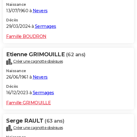
Naissance
City break
Voyage de noces
Climat
Destinations
Voyage nature
Forum
+
PHOTO
13/07/1960 à
Nevers
GUIDES D'ACHAT
Décès
29/03/2024 à
Sermages
BONS PLANS
Famille BOUDRON
CARTE DE VOEUX
Etienne GRIMOUILLE
(62 ans)
Carte Bonne année
Carte Pâques
Carte de Noël
Carte Saint-Valentin
Carte d'anniversaire
DICTIONNAIRE
Créer une cagnotte obsèques
Biographies
Expressions
Dictionnaire
Citations
Proverbes
PROGRAMME TV
Naissance
26/06/1961 à
Nevers
COPAINS D'AVANT
Décès
16/12/2023 à
Sermages
Se connecter
Collèges
Universités
Service militaire
S'inscrire
Lycées
Primaires
Entreprises
Avis de recherche
AVIS DE DÉCÈS
Famille GRIMOUILLE
FORUM
Lifestyle
Sport
Television
Cinema
Bricolage
Culture
Auto
Voyage
Serge RAULT
(63 ans)
Créer une cagnotte obsèques