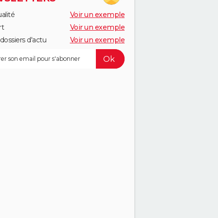
alité
Voir un exemple
rt
Voir un exemple
dossiers d'actu
Voir un exemple