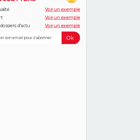
alité
Voir un exemple
rt
Voir un exemple
dossiers d'actu
Voir un exemple