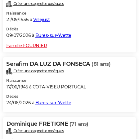
Créer une cagnotte obsèques
City break
Voyage de noces
Climat
Destinations
Voyage nature
Forum
+
PHOTO
Naissance
21/09/1936 à
Villejust
GUIDES D'ACHAT
Décès
BONS PLANS
09/07/2026 à
Bures-sur-Yvette
CARTE DE VOEUX
Famille FOURNIER
Carte Bonne année
Carte Pâques
Carte de Noël
Carte Saint-Valentin
Carte d'anniversaire
DICTIONNAIRE
Serafim DA LUZ DA FONSECA
(81 ans)
Biographies
Expressions
Dictionnaire
Citations
Proverbes
PROGRAMME TV
Créer une cagnotte obsèques
Naissance
COPAINS D'AVANT
17/06/1945 à COTA-VISEU PORTUGAL
Se connecter
Collèges
Universités
Service militaire
S'inscrire
Lycées
Primaires
Entreprises
Avis de recherche
AVIS DE DÉCÈS
Décès
24/06/2026 à
Bures-sur-Yvette
FORUM
Lifestyle
Sport
Television
Cinema
Bricolage
Culture
Auto
Voyage
Dominique FRETIGNE
(71 ans)
Créer une cagnotte obsèques