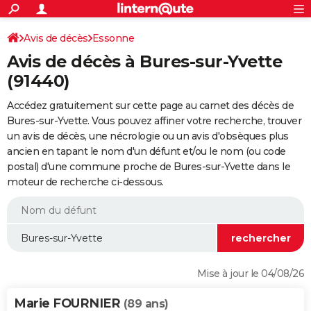
ACTUALITÉS
Connexion
S'inscrire
Avis de décès
Essonne
Rechercher
Société
Education
Villes
Politique
Faits Divers
Monde
+
SPORT
Avis de décès à Bures-sur-Yvette
Football
Cyclisme
Forum
Coupe du monde 2026
Tennis
Rugby
CULTURE
(91440)
TNT
Cinéma
Musique
Programme TV
Streaming
Sorties cinéma
+
FINANCE
Accédez gratuitement sur cette page au carnet des décès de
Bures-sur-Yvette. Vous pouvez affiner votre recherche, trouver
Impôts
Immobilier
Banque
Crédit
Retraite
Epargne
Risques naturels par ville
Assurance
AUTO
un avis de décès, une nécrologie ou un avis d'obsèques plus
ancien en tapant le nom d'un défunt et/ou le nom (ou code
Réserver un essai
Berlines
Forum auto
Essais
Citadines
SUV
+
HIGH-TECH
postal) d'une commune proche de Bures-sur-Yvette dans le
moteur de recherche ci-dessous.
Meilleur smartphone
Ordinateurs
Guide high-tech
Mobiles
Internet
Jeux vidéo
+
BRICOLAGE
Aménagement intérieur
Cuisine
Jardinage
+
Forum
Extérieur
Salle de bains
Rangement
WEEK-END
Escapades
Expositions
Week-end nature
Guides de France
Patrimoine
Musées
+
LIFESTYLE
Bien-être
Mode
+
Art de vivre
Loisirs
Modes de vie
SANTE
Mise à jour le 04/08/26
Guide de la santé
Médicaments
+
Alimentation
Maladies
Sommeil
VOYAGE
Marie FOURNIER
(89 ans)