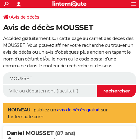
ACTUALITÉS
Connexion
S'inscrire
Avis de décès
Rechercher
Société
Education
Villes
Politique
Faits Divers
Monde
+
SPORT
Avis de décès MOUSSET
Football
Cyclisme
Forum
Coupe du monde 2026
Tennis
Rugby
CULTURE
Accédez gratuitement sur cette page au carnet des décès des
TNT
Cinéma
Musique
Programme TV
Streaming
Sorties cinéma
+
MOUSSET. Vous pouvez affiner votre recherche ou trouver un
FINANCE
avis de décès ou un avis d'obsèques plus ancien en tapant le
Impôts
Immobilier
Banque
Crédit
Retraite
Epargne
Risques naturels par ville
Assurance
AUTO
nom d'un défunt et/ou le nom ou le code postal d'une
commune dans le moteur de recherche ci-dessous.
Réserver un essai
Berlines
Forum auto
Essais
Citadines
SUV
+
HIGH-TECH
Meilleur smartphone
Ordinateurs
Guide high-tech
Mobiles
Internet
Jeux vidéo
+
BRICOLAGE
Aménagement intérieur
Cuisine
Jardinage
+
Forum
Extérieur
Salle de bains
Rangement
WEEK-END
Escapades
Expositions
Week-end nature
Guides de France
Patrimoine
Musées
+
LIFESTYLE
NOUVEAU :
publiez un
avis de décès gratuit
sur
Linternaute.com
Bien-être
Mode
+
Art de vivre
Loisirs
Modes de vie
SANTE
Daniel MOUSSET
Guide de la santé
Médicaments
+
Alimentation
Maladies
Sommeil
(87 ans)
VOYAGE