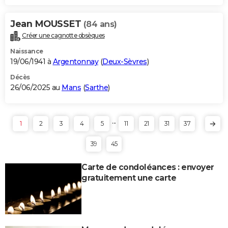
Jean MOUSSET
(84 ans)
Créer une cagnotte obsèques
Naissance
19/06/1941 à
Argentonnay
(
Deux-Sèvres
)
Décès
26/06/2025 au
Mans
(
Sarthe
)
...
1
2
3
4
5
11
21
31
37
39
45
Carte de condoléances : envoyer
gratuitement une carte