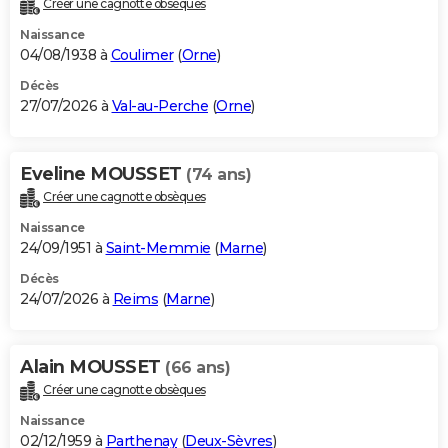
Créer une cagnotte obsèques
City break
Voyage de noces
Climat
Destinations
Voyage nature
Forum
+
PHOTO
Naissance
04/08/1938 à
Coulimer
(
Orne
)
GUIDES D'ACHAT
Décès
27/07/2026 à
Val-au-Perche
(
Orne
)
BONS PLANS
CARTE DE VOEUX
Eveline MOUSSET
(74 ans)
Carte Bonne année
Carte Pâques
Carte de Noël
Carte Saint-Valentin
Carte d'anniversaire
DICTIONNAIRE
Créer une cagnotte obsèques
Biographies
Expressions
Dictionnaire
Citations
Proverbes
PROGRAMME TV
Naissance
24/09/1951 à
Saint-Memmie
(
Marne
)
COPAINS D'AVANT
Décès
24/07/2026 à
Reims
(
Marne
)
Se connecter
Collèges
Universités
Service militaire
S'inscrire
Lycées
Primaires
Entreprises
Avis de recherche
AVIS DE DÉCÈS
FORUM
Alain MOUSSET
(66 ans)
Lifestyle
Sport
Television
Cinema
Bricolage
Culture
Auto
Voyage
Créer une cagnotte obsèques
Naissance
02/12/1959 à
Parthenay
(
Deux-Sèvres
)