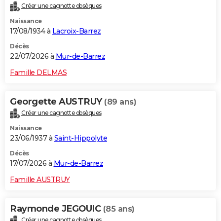
Créer une cagnotte obsèques
City break
Voyage de noces
Climat
Destinations
Voyage nature
Forum
+
PHOTO
Naissance
17/08/1934 à
Lacroix-Barrez
GUIDES D'ACHAT
Décès
BONS PLANS
22/07/2026 à
Mur-de-Barrez
CARTE DE VOEUX
Famille DELMAS
Carte Bonne année
Carte Pâques
Carte de Noël
Carte Saint-Valentin
Carte d'anniversaire
DICTIONNAIRE
Georgette AUSTRUY
(89 ans)
Biographies
Expressions
Dictionnaire
Citations
Proverbes
PROGRAMME TV
Créer une cagnotte obsèques
Naissance
COPAINS D'AVANT
23/06/1937 à
Saint-Hippolyte
Se connecter
Collèges
Universités
Service militaire
S'inscrire
Lycées
Primaires
Entreprises
Avis de recherche
AVIS DE DÉCÈS
Décès
17/07/2026 à
Mur-de-Barrez
FORUM
Famille AUSTRUY
Lifestyle
Sport
Television
Cinema
Bricolage
Culture
Auto
Voyage
Raymonde JEGOUIC
(85 ans)
Créer une cagnotte obsèques