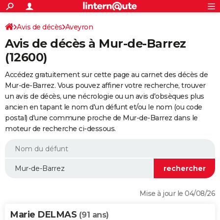
ACTUALITÉS
Connexion
S'inscrire
Avis de décès
Aveyron
Rechercher
Société
Education
Villes
Politique
Faits Divers
Monde
+
SPORT
Avis de décès à Mur-de-Barrez
Football
Cyclisme
Forum
Coupe du monde 2026
Tennis
Rugby
CULTURE
(12600)
TNT
Cinéma
Musique
Programme TV
Streaming
Sorties cinéma
+
FINANCE
Accédez gratuitement sur cette page au carnet des décès de
Mur-de-Barrez. Vous pouvez affiner votre recherche, trouver
Impôts
Immobilier
Banque
Crédit
Retraite
Epargne
Risques naturels par ville
Assurance
AUTO
un avis de décès, une nécrologie ou un avis d'obsèques plus
ancien en tapant le nom d'un défunt et/ou le nom (ou code
Réserver un essai
Berlines
Forum auto
Essais
Citadines
SUV
+
HIGH-TECH
postal) d'une commune proche de Mur-de-Barrez dans le
moteur de recherche ci-dessous.
Meilleur smartphone
Ordinateurs
Guide high-tech
Mobiles
Internet
Jeux vidéo
+
BRICOLAGE
Aménagement intérieur
Cuisine
Jardinage
+
Forum
Extérieur
Salle de bains
Rangement
WEEK-END
Escapades
Expositions
Week-end nature
Guides de France
Patrimoine
Musées
+
LIFESTYLE
Bien-être
Mode
+
Art de vivre
Loisirs
Modes de vie
SANTE
Mise à jour le 04/08/26
Guide de la santé
Médicaments
+
Alimentation
Maladies
Sommeil
VOYAGE
Marie DELMAS
(91 ans)