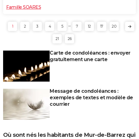
Famille SOARES
...
1
2
3
4
5
7
12
17
20
21
26
Carte de condoléances : envoyer
gratuitement une carte
Message de condoléances :
exemples de textes et modèle de
courrier
Où sont nés les habitants de Mur-de-Barrez qui