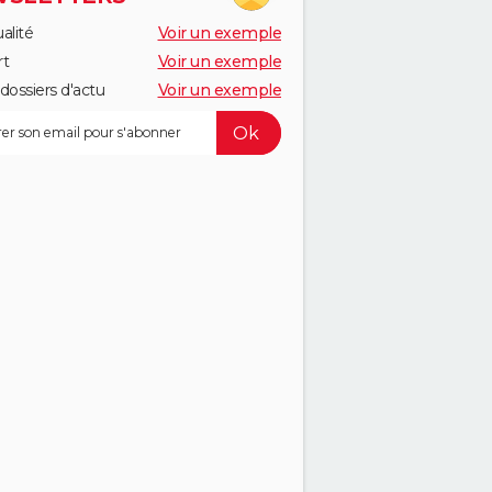
alité
Voir un exemple
rt
Voir un exemple
dossiers d'actu
Voir un exemple