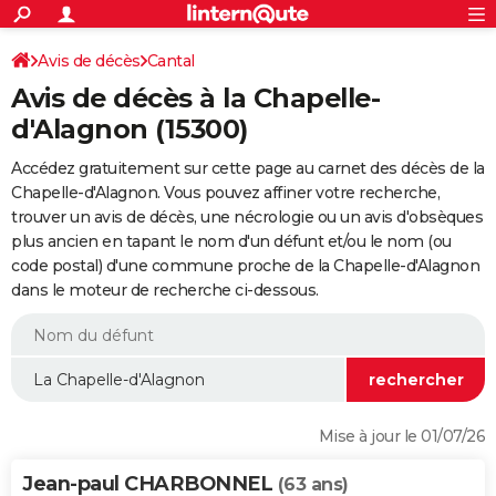
ACTUALITÉS
Connexion
S'inscrire
Avis de décès
Cantal
Rechercher
Société
Education
Villes
Politique
Faits Divers
Monde
+
SPORT
Avis de décès à la Chapelle-
Football
Cyclisme
Forum
Coupe du monde 2026
Tennis
Rugby
CULTURE
d'Alagnon (15300)
TNT
Cinéma
Musique
Programme TV
Streaming
Sorties cinéma
+
FINANCE
Accédez gratuitement sur cette page au carnet des décès de la
Chapelle-d'Alagnon. Vous pouvez affiner votre recherche,
Impôts
Immobilier
Banque
Crédit
Retraite
Epargne
Risques naturels par ville
Assurance
AUTO
trouver un avis de décès, une nécrologie ou un avis d'obsèques
plus ancien en tapant le nom d'un défunt et/ou le nom (ou
Réserver un essai
Berlines
Forum auto
Essais
Citadines
SUV
+
HIGH-TECH
code postal) d'une commune proche de la Chapelle-d'Alagnon
dans le moteur de recherche ci-dessous.
Meilleur smartphone
Ordinateurs
Guide high-tech
Mobiles
Internet
Jeux vidéo
+
BRICOLAGE
Aménagement intérieur
Cuisine
Jardinage
+
Forum
Extérieur
Salle de bains
Rangement
WEEK-END
Escapades
Expositions
Week-end nature
Guides de France
Patrimoine
Musées
+
LIFESTYLE
Bien-être
Mode
+
Art de vivre
Loisirs
Modes de vie
SANTE
Mise à jour le 01/07/26
Guide de la santé
Médicaments
+
Alimentation
Maladies
Sommeil
VOYAGE
Jean-paul CHARBONNEL
(63 ans)