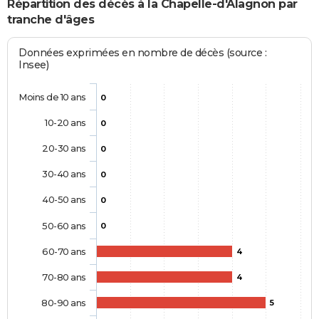
Répartition des décès à la Chapelle-d'Alagnon par
tranche d'âges
Données exprimées en nombre de décès (source :
Insee)
Moins de 10 ans
0
10-20 ans
0
20-30 ans
0
30-40 ans
0
40-50 ans
0
50-60 ans
0
60-70 ans
4
70-80 ans
4
80-90 ans
5