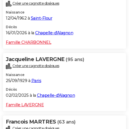
Créer une cagnotte obsèques
City break
Voyage de noces
Climat
Destinations
Voyage nature
Forum
+
PHOTO
Naissance
12/04/1962 à
Saint-Flour
GUIDES D'ACHAT
Décès
BONS PLANS
16/01/2026 à la
Chapelle-d'Alagnon
CARTE DE VOEUX
Famille CHARBONNEL
Carte Bonne année
Carte Pâques
Carte de Noël
Carte Saint-Valentin
Carte d'anniversaire
DICTIONNAIRE
Jacqueline LAVERGNE
(95 ans)
Biographies
Expressions
Dictionnaire
Citations
Proverbes
PROGRAMME TV
Créer une cagnotte obsèques
Naissance
COPAINS D'AVANT
25/09/1929 à
Paris
Se connecter
Collèges
Universités
Service militaire
S'inscrire
Lycées
Primaires
Entreprises
Avis de recherche
AVIS DE DÉCÈS
Décès
02/02/2025 à la
Chapelle-d'Alagnon
FORUM
Famille LAVERGNE
Lifestyle
Sport
Television
Cinema
Bricolage
Culture
Auto
Voyage
Francois MARTRES
(63 ans)
Créer une cagnotte obsèques