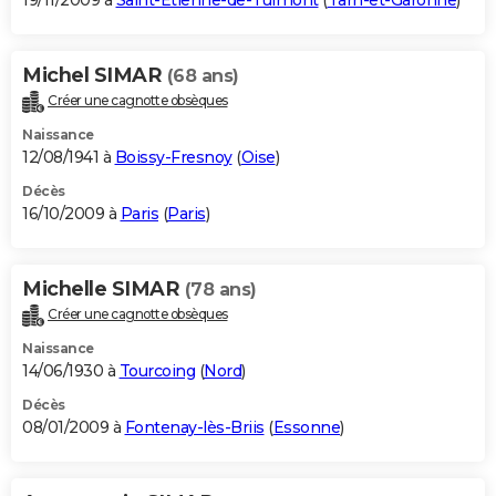
19/11/2009 à
Saint-Étienne-de-Tulmont
(
Tarn-et-Garonne
)
Michel SIMAR
(68 ans)
Créer une cagnotte obsèques
Naissance
12/08/1941 à
Boissy-Fresnoy
(
Oise
)
Décès
16/10/2009 à
Paris
(
Paris
)
Michelle SIMAR
(78 ans)
Créer une cagnotte obsèques
Naissance
14/06/1930 à
Tourcoing
(
Nord
)
Décès
08/01/2009 à
Fontenay-lès-Briis
(
Essonne
)