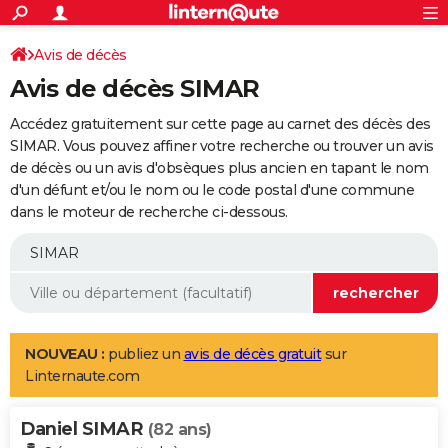
ACTUALITÉS
Connexion
S'inscrire
Avis de décès
Rechercher
Société
Education
Villes
Politique
Faits Divers
Monde
+
SPORT
Avis de décès SIMAR
Football
Cyclisme
Forum
Coupe du monde 2026
Tennis
Rugby
CULTURE
Accédez gratuitement sur cette page au carnet des décès des
TNT
Cinéma
Musique
Programme TV
Streaming
Sorties cinéma
+
SIMAR. Vous pouvez affiner votre recherche ou trouver un avis
FINANCE
de décès ou un avis d'obsèques plus ancien en tapant le nom
Impôts
Immobilier
Banque
Crédit
Retraite
Epargne
Risques naturels par ville
Assurance
AUTO
d'un défunt et/ou le nom ou le code postal d'une commune
dans le moteur de recherche ci-dessous.
Réserver un essai
Berlines
Forum auto
Essais
Citadines
SUV
+
HIGH-TECH
Meilleur smartphone
Ordinateurs
Guide high-tech
Mobiles
Internet
Jeux vidéo
+
BRICOLAGE
Aménagement intérieur
Cuisine
Jardinage
+
Forum
Extérieur
Salle de bains
Rangement
WEEK-END
Escapades
Expositions
Week-end nature
Guides de France
Patrimoine
Musées
+
LIFESTYLE
NOUVEAU :
publiez un
avis de décès gratuit
sur
Linternaute.com
Bien-être
Mode
+
Art de vivre
Loisirs
Modes de vie
SANTE
Daniel SIMAR
Guide de la santé
Médicaments
+
Alimentation
Maladies
Sommeil
(82 ans)
VOYAGE