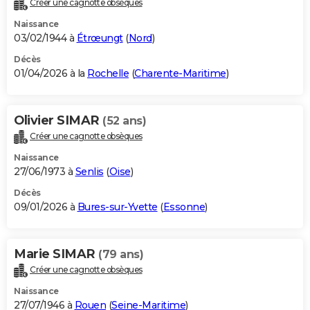
Créer une cagnotte obsèques
City break
Voyage de noces
Climat
Destinations
Voyage nature
Forum
+
PHOTO
Naissance
03/02/1944 à
Étrœungt
(
Nord
)
GUIDES D'ACHAT
Décès
01/04/2026 à la
Rochelle
(
Charente-Maritime
)
BONS PLANS
CARTE DE VOEUX
Olivier SIMAR
(52 ans)
Carte Bonne année
Carte Pâques
Carte de Noël
Carte Saint-Valentin
Carte d'anniversaire
DICTIONNAIRE
Créer une cagnotte obsèques
Biographies
Expressions
Dictionnaire
Citations
Proverbes
PROGRAMME TV
Naissance
27/06/1973 à
Senlis
(
Oise
)
COPAINS D'AVANT
Décès
09/01/2026 à
Bures-sur-Yvette
(
Essonne
)
Se connecter
Collèges
Universités
Service militaire
S'inscrire
Lycées
Primaires
Entreprises
Avis de recherche
AVIS DE DÉCÈS
FORUM
Marie SIMAR
(79 ans)
Lifestyle
Sport
Television
Cinema
Bricolage
Culture
Auto
Voyage
Créer une cagnotte obsèques
Naissance
27/07/1946 à
Rouen
(
Seine-Maritime
)