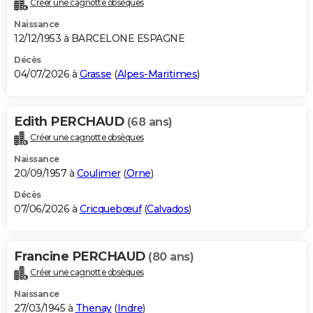
Créer une cagnotte obsèques
City break
Voyage de noces
Climat
Destinations
Voyage nature
Forum
+
PHOTO
Naissance
12/12/1953 à BARCELONE ESPAGNE
GUIDES D'ACHAT
Décès
04/07/2026 à
Grasse
(
Alpes-Maritimes
)
BONS PLANS
CARTE DE VOEUX
Edith PERCHAUD
(68 ans)
Carte Bonne année
Carte Pâques
Carte de Noël
Carte Saint-Valentin
Carte d'anniversaire
DICTIONNAIRE
Créer une cagnotte obsèques
Biographies
Expressions
Dictionnaire
Citations
Proverbes
PROGRAMME TV
Naissance
20/09/1957 à
Coulimer
(
Orne
)
COPAINS D'AVANT
Décès
07/06/2026 à
Cricquebœuf
(
Calvados
)
Se connecter
Collèges
Universités
Service militaire
S'inscrire
Lycées
Primaires
Entreprises
Avis de recherche
AVIS DE DÉCÈS
FORUM
Francine PERCHAUD
(80 ans)
Lifestyle
Sport
Television
Cinema
Bricolage
Culture
Auto
Voyage
Créer une cagnotte obsèques
Naissance
27/03/1945 à
Thenay
(
Indre
)