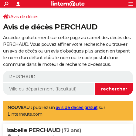
ACTUALITÉS
Connexion
S'inscrire
Avis de décès
Rechercher
Société
Education
Villes
Politique
Faits Divers
Monde
+
SPORT
Avis de décès PERCHAUD
Football
Cyclisme
Forum
Coupe du monde 2026
Tennis
Rugby
CULTURE
Accédez gratuitement sur cette page au carnet des décès des
TNT
Cinéma
Musique
Programme TV
Streaming
Sorties cinéma
+
PERCHAUD. Vous pouvez affiner votre recherche ou trouver
FINANCE
un avis de décès ou un avis d'obsèques plus ancien en tapant
Impôts
Immobilier
Banque
Crédit
Retraite
Epargne
Risques naturels par ville
Assurance
AUTO
le nom d'un défunt et/ou le nom ou le code postal d'une
commune dans le moteur de recherche ci-dessous.
Réserver un essai
Berlines
Forum auto
Essais
Citadines
SUV
+
HIGH-TECH
Meilleur smartphone
Ordinateurs
Guide high-tech
Mobiles
Internet
Jeux vidéo
+
BRICOLAGE
Aménagement intérieur
Cuisine
Jardinage
+
Forum
Extérieur
Salle de bains
Rangement
WEEK-END
Escapades
Expositions
Week-end nature
Guides de France
Patrimoine
Musées
+
LIFESTYLE
NOUVEAU :
publiez un
avis de décès gratuit
sur
Linternaute.com
Bien-être
Mode
+
Art de vivre
Loisirs
Modes de vie
SANTE
Isabelle PERCHAUD
Guide de la santé
Médicaments
+
Alimentation
Maladies
Sommeil
(72 ans)
VOYAGE