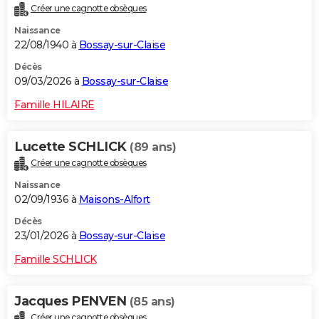
Créer une cagnotte obsèques
City break
Voyage de noces
Climat
Destinations
Voyage nature
Forum
+
PHOTO
Naissance
22/08/1940 à
Bossay-sur-Claise
GUIDES D'ACHAT
Décès
BONS PLANS
09/03/2026 à
Bossay-sur-Claise
CARTE DE VOEUX
Famille HILAIRE
Carte Bonne année
Carte Pâques
Carte de Noël
Carte Saint-Valentin
Carte d'anniversaire
DICTIONNAIRE
Lucette SCHLICK
(89 ans)
Biographies
Expressions
Dictionnaire
Citations
Proverbes
PROGRAMME TV
Créer une cagnotte obsèques
Naissance
COPAINS D'AVANT
02/09/1936 à
Maisons-Alfort
Se connecter
Collèges
Universités
Service militaire
S'inscrire
Lycées
Primaires
Entreprises
Avis de recherche
AVIS DE DÉCÈS
Décès
23/01/2026 à
Bossay-sur-Claise
FORUM
Famille SCHLICK
Lifestyle
Sport
Television
Cinema
Bricolage
Culture
Auto
Voyage
Jacques PENVEN
(85 ans)
Créer une cagnotte obsèques