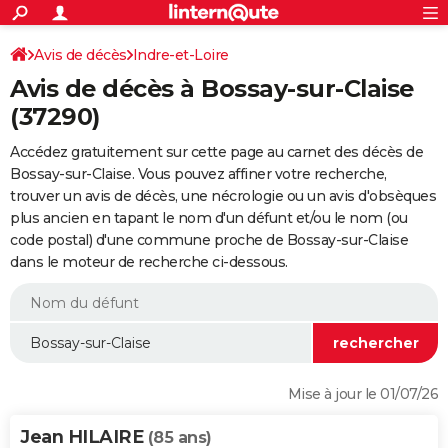
ACTUALITÉS
Connexion
S'inscrire
Avis de décès
Indre-et-Loire
Rechercher
Société
Education
Villes
Politique
Faits Divers
Monde
+
SPORT
Avis de décès à Bossay-sur-Claise
Football
Cyclisme
Forum
Coupe du monde 2026
Tennis
Rugby
CULTURE
(37290)
TNT
Cinéma
Musique
Programme TV
Streaming
Sorties cinéma
+
FINANCE
Accédez gratuitement sur cette page au carnet des décès de
Bossay-sur-Claise. Vous pouvez affiner votre recherche,
Impôts
Immobilier
Banque
Crédit
Retraite
Epargne
Risques naturels par ville
Assurance
AUTO
trouver un avis de décès, une nécrologie ou un avis d'obsèques
plus ancien en tapant le nom d'un défunt et/ou le nom (ou
Réserver un essai
Berlines
Forum auto
Essais
Citadines
SUV
+
HIGH-TECH
code postal) d'une commune proche de Bossay-sur-Claise
dans le moteur de recherche ci-dessous.
Meilleur smartphone
Ordinateurs
Guide high-tech
Mobiles
Internet
Jeux vidéo
+
BRICOLAGE
Aménagement intérieur
Cuisine
Jardinage
+
Forum
Extérieur
Salle de bains
Rangement
WEEK-END
Escapades
Expositions
Week-end nature
Guides de France
Patrimoine
Musées
+
LIFESTYLE
Bien-être
Mode
+
Art de vivre
Loisirs
Modes de vie
SANTE
Mise à jour le 01/07/26
Guide de la santé
Médicaments
+
Alimentation
Maladies
Sommeil
VOYAGE
Jean HILAIRE
(85 ans)