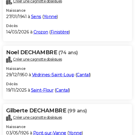
Créer une cagnotte obsèques
City break
Voyage de noces
Climat
Destinations
Voyage nature
Forum
+
PHOTO
Naissance
27/01/1941 à
Sens
(
Yonne
)
GUIDES D'ACHAT
Décès
14/03/2026 à
Crozon
(
Finistère
)
BONS PLANS
CARTE DE VOEUX
Noel DECHAMBRE
(74 ans)
Carte Bonne année
Carte Pâques
Carte de Noël
Carte Saint-Valentin
Carte d'anniversaire
DICTIONNAIRE
Créer une cagnotte obsèques
Biographies
Expressions
Dictionnaire
Citations
Proverbes
PROGRAMME TV
Naissance
29/12/1950 à
Védrines-Saint-Loup
(
Cantal
)
COPAINS D'AVANT
Décès
19/11/2025 à
Saint-Flour
(
Cantal
)
Se connecter
Collèges
Universités
Service militaire
S'inscrire
Lycées
Primaires
Entreprises
Avis de recherche
AVIS DE DÉCÈS
FORUM
Gilberte DECHAMBRE
(99 ans)
Lifestyle
Sport
Television
Cinema
Bricolage
Culture
Auto
Voyage
Créer une cagnotte obsèques
Naissance
03/05/1926 à
Pont-sur-Vanne
(
Yonne
)