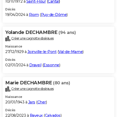
10/11/1972 à
Saint-Flour
(
Cantal
)
Décès
19/04/2024 à
Riom
(
Puy-de-Dôme
)
Yolande DECHAMBRE
(94 ans)
Créer une cagnotte obsèques
Naissance
27/12/1929 à
Joinville-le-Pont
(
Val-de-Marne
)
Décès
02/01/2024 à
Draveil
(
Essonne
)
Marie DECHAMBRE
(80 ans)
Créer une cagnotte obsèques
Naissance
20/01/1943 à
Jars
(
Cher
)
Décès
22/08/2023 à
Bayeux
(
Calvados
)