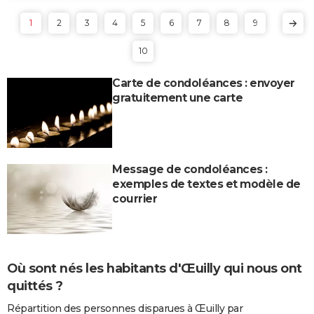
1
2
3
4
5
6
7
8
9
10
Carte de condoléances : envoyer
gratuitement une carte
Message de condoléances :
exemples de textes et modèle de
courrier
Où sont nés les habitants d'Œuilly qui nous ont
quittés ?
Répartition des personnes disparues à Œuilly par