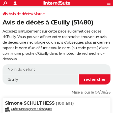
ACTUALITÉS
Connexion
S'inscrire
Avis de décès
Marne
Rechercher
Société
Education
Villes
Politique
Faits Divers
Monde
+
SPORT
Avis de décès à Œuilly (51480)
Football
Cyclisme
Forum
Coupe du monde 2026
Tennis
Rugby
CULTURE
Accédez gratuitement sur cette page au carnet des décès
TNT
Cinéma
Musique
Programme TV
Streaming
Sorties cinéma
+
d'Œuilly. Vous pouvez affiner votre recherche, trouver un avis
FINANCE
de décès, une nécrologie ou un avis d'obsèques plus ancien en
Impôts
Immobilier
Banque
Crédit
Retraite
Epargne
Risques naturels par ville
Assurance
AUTO
tapant le nom d'un défunt et/ou le nom (ou code postal) d'une
commune proche d'Œuilly dans le moteur de recherche ci-
Réserver un essai
Berlines
Forum auto
Essais
Citadines
SUV
+
HIGH-TECH
dessous.
Meilleur smartphone
Ordinateurs
Guide high-tech
Mobiles
Internet
Jeux vidéo
+
BRICOLAGE
Aménagement intérieur
Cuisine
Jardinage
+
Forum
Extérieur
Salle de bains
Rangement
WEEK-END
Escapades
Expositions
Week-end nature
Guides de France
Patrimoine
Musées
+
LIFESTYLE
Mise à jour le 04/08/26
Bien-être
Mode
+
Art de vivre
Loisirs
Modes de vie
SANTE
Simone SCHULTHESS
(100 ans)
Guide de la santé
Médicaments
+
Alimentation
Maladies
Sommeil
VOYAGE
Créer une cagnotte obsèques