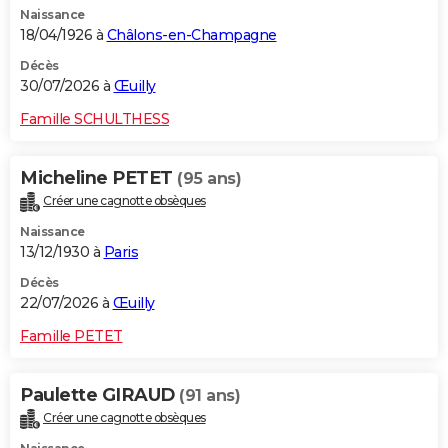
Naissance
City break
Voyage de noces
Climat
Destinations
Voyage nature
Forum
+
PHOTO
18/04/1926 à
Châlons-en-Champagne
GUIDES D'ACHAT
Décès
30/07/2026 à
Œuilly
BONS PLANS
Famille SCHULTHESS
CARTE DE VOEUX
Micheline PETET
(95 ans)
Carte Bonne année
Carte Pâques
Carte de Noël
Carte Saint-Valentin
Carte d'anniversaire
DICTIONNAIRE
Créer une cagnotte obsèques
Biographies
Expressions
Dictionnaire
Citations
Proverbes
PROGRAMME TV
Naissance
13/12/1930 à
Paris
COPAINS D'AVANT
Décès
22/07/2026 à
Œuilly
Se connecter
Collèges
Universités
Service militaire
S'inscrire
Lycées
Primaires
Entreprises
Avis de recherche
AVIS DE DÉCÈS
Famille PETET
FORUM
Lifestyle
Sport
Television
Cinema
Bricolage
Culture
Auto
Voyage
Paulette GIRAUD
(91 ans)
Créer une cagnotte obsèques