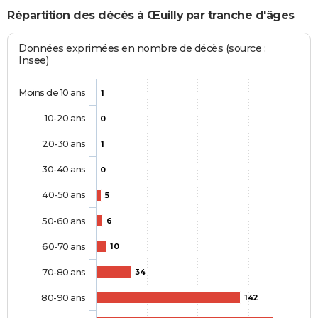
Répartition des décès à Œuilly par tranche d'âges
Données exprimées en nombre de décès (source :
Insee)
Moins de 10 ans
1
10-20 ans
0
20-30 ans
1
30-40 ans
0
40-50 ans
5
50-60 ans
6
60-70 ans
10
70-80 ans
34
80-90 ans
142