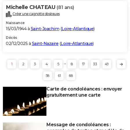
Michelle CHATEAU
(81 ans)
Créer une cagnotte obsèques
Naissance
15/03/1944 à
Saint-Joachim
(
Loire-Atlantique
)
Décès
02/12/2025 à
Saint-Nazaire
(
Loire-Atlantique
)
...
1
2
3
4
5
8
17
33
49
58
61
68
Carte de condoléances : envoyer
gratuitement une carte
Message de condoléances :