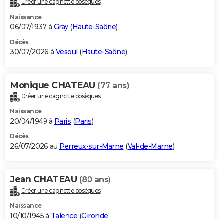
Créer une cagnotte obsèques
City break
Voyage de noces
Climat
Destinations
Voyage nature
Forum
+
PHOTO
Naissance
06/07/1937 à
Gray
(
Haute-Saône
)
GUIDES D'ACHAT
Décès
30/07/2026 à
Vesoul
(
Haute-Saône
)
BONS PLANS
CARTE DE VOEUX
Monique CHATEAU
(77 ans)
Carte Bonne année
Carte Pâques
Carte de Noël
Carte Saint-Valentin
Carte d'anniversaire
DICTIONNAIRE
Créer une cagnotte obsèques
Biographies
Expressions
Dictionnaire
Citations
Proverbes
PROGRAMME TV
Naissance
20/04/1949 à
Paris
(
Paris
)
COPAINS D'AVANT
Décès
26/07/2026 au
Perreux-sur-Marne
(
Val-de-Marne
)
Se connecter
Collèges
Universités
Service militaire
S'inscrire
Lycées
Primaires
Entreprises
Avis de recherche
AVIS DE DÉCÈS
FORUM
Jean CHATEAU
(80 ans)
Lifestyle
Sport
Television
Cinema
Bricolage
Culture
Auto
Voyage
Créer une cagnotte obsèques
Naissance
10/10/1945 à
Talence
(
Gironde
)