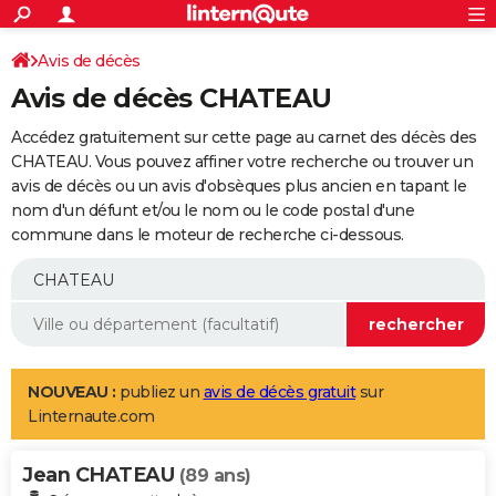
ACTUALITÉS
Connexion
S'inscrire
Avis de décès
Rechercher
Société
Education
Villes
Politique
Faits Divers
Monde
+
SPORT
Avis de décès CHATEAU
Football
Cyclisme
Forum
Coupe du monde 2026
Tennis
Rugby
CULTURE
Accédez gratuitement sur cette page au carnet des décès des
TNT
Cinéma
Musique
Programme TV
Streaming
Sorties cinéma
+
CHATEAU. Vous pouvez affiner votre recherche ou trouver un
FINANCE
avis de décès ou un avis d'obsèques plus ancien en tapant le
Impôts
Immobilier
Banque
Crédit
Retraite
Epargne
Risques naturels par ville
Assurance
AUTO
nom d'un défunt et/ou le nom ou le code postal d'une
commune dans le moteur de recherche ci-dessous.
Réserver un essai
Berlines
Forum auto
Essais
Citadines
SUV
+
HIGH-TECH
Meilleur smartphone
Ordinateurs
Guide high-tech
Mobiles
Internet
Jeux vidéo
+
BRICOLAGE
Aménagement intérieur
Cuisine
Jardinage
+
Forum
Extérieur
Salle de bains
Rangement
WEEK-END
Escapades
Expositions
Week-end nature
Guides de France
Patrimoine
Musées
+
LIFESTYLE
NOUVEAU :
publiez un
avis de décès gratuit
sur
Linternaute.com
Bien-être
Mode
+
Art de vivre
Loisirs
Modes de vie
SANTE
Jean CHATEAU
Guide de la santé
Médicaments
+
Alimentation
Maladies
Sommeil
(89 ans)
VOYAGE