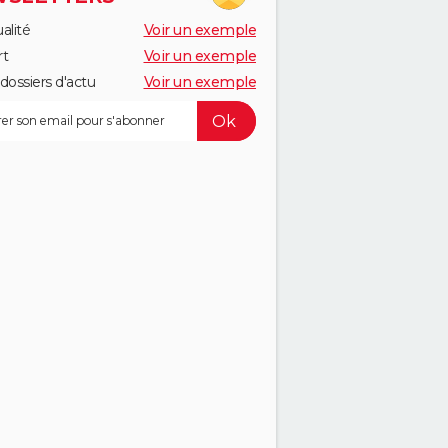
alité
Voir un exemple
rt
Voir un exemple
dossiers d'actu
Voir un exemple