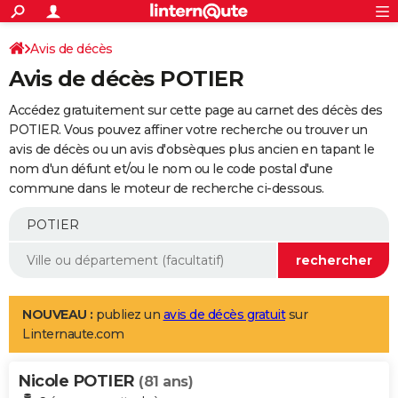
ACTUALITÉS
Connexion
S'inscrire
Avis de décès
Rechercher
Société
Education
Villes
Politique
Faits Divers
Monde
+
SPORT
Avis de décès POTIER
Football
Cyclisme
Forum
Coupe du monde 2026
Tennis
Rugby
CULTURE
Accédez gratuitement sur cette page au carnet des décès des
TNT
Cinéma
Musique
Programme TV
Streaming
Sorties cinéma
+
POTIER. Vous pouvez affiner votre recherche ou trouver un
FINANCE
avis de décès ou un avis d'obsèques plus ancien en tapant le
Impôts
Immobilier
Banque
Crédit
Retraite
Epargne
Risques naturels par ville
Assurance
AUTO
nom d'un défunt et/ou le nom ou le code postal d'une
commune dans le moteur de recherche ci-dessous.
Réserver un essai
Berlines
Forum auto
Essais
Citadines
SUV
+
HIGH-TECH
Meilleur smartphone
Ordinateurs
Guide high-tech
Mobiles
Internet
Jeux vidéo
+
BRICOLAGE
Aménagement intérieur
Cuisine
Jardinage
+
Forum
Extérieur
Salle de bains
Rangement
WEEK-END
Escapades
Expositions
Week-end nature
Guides de France
Patrimoine
Musées
+
LIFESTYLE
NOUVEAU :
publiez un
avis de décès gratuit
sur
Linternaute.com
Bien-être
Mode
+
Art de vivre
Loisirs
Modes de vie
SANTE
Nicole POTIER
Guide de la santé
Médicaments
+
Alimentation
Maladies
Sommeil
(81 ans)
VOYAGE