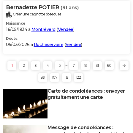
Bernadette POTIER
(91 ans)
Créer une cagnotte obsèques
Naissance
16/05/1934 à
Montréverd
(
Vendée
)
Décès
05/03/2026 à
Rocheservière
(
Vendée
)
...
1
2
3
4
5
7
13
31
60
89
107
113
122
Carte de condoléances : envoyer
gratuitement une carte
Message de condoléances :