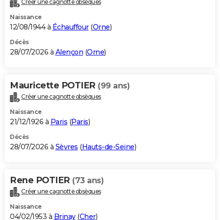
Créer une cagnotte obsèques
City break
Voyage de noces
Climat
Destinations
Voyage nature
Forum
+
PHOTO
Naissance
12/08/1944 à
Échauffour
(
Orne
)
GUIDES D'ACHAT
Décès
28/07/2026 à
Alençon
(
Orne
)
BONS PLANS
CARTE DE VOEUX
Mauricette POTIER
(99 ans)
Carte Bonne année
Carte Pâques
Carte de Noël
Carte Saint-Valentin
Carte d'anniversaire
DICTIONNAIRE
Créer une cagnotte obsèques
Biographies
Expressions
Dictionnaire
Citations
Proverbes
PROGRAMME TV
Naissance
21/12/1926 à
Paris
(
Paris
)
COPAINS D'AVANT
Décès
28/07/2026 à
Sèvres
(
Hauts-de-Seine
)
Se connecter
Collèges
Universités
Service militaire
S'inscrire
Lycées
Primaires
Entreprises
Avis de recherche
AVIS DE DÉCÈS
FORUM
Rene POTIER
(73 ans)
Lifestyle
Sport
Television
Cinema
Bricolage
Culture
Auto
Voyage
Créer une cagnotte obsèques
Naissance
04/02/1953 à
Brinay
(
Cher
)