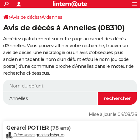
ACTUALITÉS
Connexion
S'inscrire
Avis de décès
Ardennes
Rechercher
Société
Education
Villes
Politique
Faits Divers
Monde
+
SPORT
Avis de décès à Annelles (08310)
Football
Cyclisme
Forum
Coupe du monde 2026
Tennis
Rugby
CULTURE
Accédez gratuitement sur cette page au carnet des décès
TNT
Cinéma
Musique
Programme TV
Streaming
Sorties cinéma
+
d'Annelles. Vous pouvez affiner votre recherche, trouver un
FINANCE
avis de décès, une nécrologie ou un avis d'obsèques plus
Impôts
Immobilier
Banque
Crédit
Retraite
Epargne
Risques naturels par ville
Assurance
AUTO
ancien en tapant le nom d'un défunt et/ou le nom (ou code
postal) d'une commune proche d'Annelles dans le moteur de
Réserver un essai
Berlines
Forum auto
Essais
Citadines
SUV
+
HIGH-TECH
recherche ci-dessous.
Meilleur smartphone
Ordinateurs
Guide high-tech
Mobiles
Internet
Jeux vidéo
+
BRICOLAGE
Aménagement intérieur
Cuisine
Jardinage
+
Forum
Extérieur
Salle de bains
Rangement
WEEK-END
Escapades
Expositions
Week-end nature
Guides de France
Patrimoine
Musées
+
LIFESTYLE
Mise à jour le 04/08/26
Bien-être
Mode
+
Art de vivre
Loisirs
Modes de vie
SANTE
Gerard POTIER
(78 ans)
Guide de la santé
Médicaments
+
Alimentation
Maladies
Sommeil
VOYAGE
Créer une cagnotte obsèques