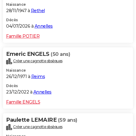
Naissance
City break
Voyage de noces
Climat
Destinations
Voyage nature
Forum
+
PHOTO
28/11/1947 à
Rethel
GUIDES D'ACHAT
Décès
04/07/2026 à
Annelles
BONS PLANS
Famille POTIER
CARTE DE VOEUX
Emeric ENGELS
(50 ans)
Carte Bonne année
Carte Pâques
Carte de Noël
Carte Saint-Valentin
Carte d'anniversaire
DICTIONNAIRE
Créer une cagnotte obsèques
Biographies
Expressions
Dictionnaire
Citations
Proverbes
PROGRAMME TV
Naissance
26/12/1971 à
Reims
COPAINS D'AVANT
Décès
23/12/2022 à
Annelles
Se connecter
Collèges
Universités
Service militaire
S'inscrire
Lycées
Primaires
Entreprises
Avis de recherche
AVIS DE DÉCÈS
Famille ENGELS
FORUM
Lifestyle
Sport
Television
Cinema
Bricolage
Culture
Auto
Voyage
Paulette LEMAIRE
(59 ans)
Créer une cagnotte obsèques