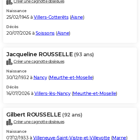
Créer une cagnotte obsèques
City break
Voyage de noces
Climat
Destinations
Voyage nature
Forum
+
PHOTO
Naissance
25/02/1945 à
Villers-Cotterêts
(
Aisne
)
GUIDES D'ACHAT
Décès
20/07/2026 à
Soissons
(
Aisne
)
BONS PLANS
CARTE DE VOEUX
Jacqueline ROUSSELLE
(93 ans)
Carte Bonne année
Carte Pâques
Carte de Noël
Carte Saint-Valentin
Carte d'anniversaire
DICTIONNAIRE
Créer une cagnotte obsèques
Biographies
Expressions
Dictionnaire
Citations
Proverbes
PROGRAMME TV
Naissance
30/12/1932 à
Nancy
(
Meurthe-et-Moselle
)
COPAINS D'AVANT
Décès
16/07/2026 à
Villers-lès-Nancy
(
Meurthe-et-Moselle
)
Se connecter
Collèges
Universités
Service militaire
S'inscrire
Lycées
Primaires
Entreprises
Avis de recherche
AVIS DE DÉCÈS
FORUM
Gilbert ROUSSELLE
(92 ans)
Lifestyle
Sport
Television
Cinema
Bricolage
Culture
Auto
Voyage
Créer une cagnotte obsèques
Naissance
07/12/1933 à
Villeneuve-Saint-Vistre-et-Villevotte
(
Marne
)