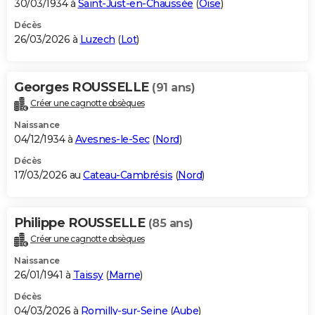
30/03/1934 à
Saint-Just-en-Chaussée
(
Oise
)
Décès
26/03/2026 à
Luzech
(
Lot
)
Georges ROUSSELLE
(91 ans)
Créer une cagnotte obsèques
Naissance
04/12/1934 à
Avesnes-le-Sec
(
Nord
)
Décès
17/03/2026 au
Cateau-Cambrésis
(
Nord
)
Philippe ROUSSELLE
(85 ans)
Créer une cagnotte obsèques
Naissance
26/01/1941 à
Taissy
(
Marne
)
Décès
04/03/2026 à
Romilly-sur-Seine
(
Aube
)