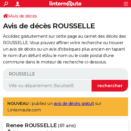
ACTUALITÉS
Connexion
S'inscrire
Avis de décès
Rechercher
Société
Education
Villes
Politique
Faits Divers
Monde
+
SPORT
Avis de décès ROUSSELLE
Football
Cyclisme
Forum
Coupe du monde 2026
Tennis
Rugby
CULTURE
Accédez gratuitement sur cette page au carnet des décès des
TNT
Cinéma
Musique
Programme TV
Streaming
Sorties cinéma
+
ROUSSELLE. Vous pouvez affiner votre recherche ou trouver
FINANCE
un avis de décès ou un avis d'obsèques plus ancien en tapant
Impôts
Immobilier
Banque
Crédit
Retraite
Epargne
Risques naturels par ville
Assurance
AUTO
le nom d'un défunt et/ou le nom ou le code postal d'une
commune dans le moteur de recherche ci-dessous.
Réserver un essai
Berlines
Forum auto
Essais
Citadines
SUV
+
HIGH-TECH
Meilleur smartphone
Ordinateurs
Guide high-tech
Mobiles
Internet
Jeux vidéo
+
BRICOLAGE
Aménagement intérieur
Cuisine
Jardinage
+
Forum
Extérieur
Salle de bains
Rangement
WEEK-END
Escapades
Expositions
Week-end nature
Guides de France
Patrimoine
Musées
+
LIFESTYLE
NOUVEAU :
publiez un
avis de décès gratuit
sur
Linternaute.com
Bien-être
Mode
+
Art de vivre
Loisirs
Modes de vie
SANTE
Renee ROUSSELLE
Guide de la santé
Médicaments
+
Alimentation
Maladies
Sommeil
(81 ans)
VOYAGE