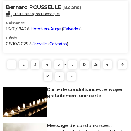
Bernard ROUSSELLE
(82 ans)
Créer une cagnotte obsèques
Naissance
13/01/1943 à
Hotot-en-Auge
(
Calvados
)
Décès
08/10/2025 à
Janville
(
Calvados
)
...
1
2
3
4
5
7
15
28
41
49
52
58
Carte de condoléances : envoyer
gratuitement une carte
Message de condoléances :