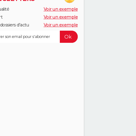
alité
Voir un exemple
rt
Voir un exemple
dossiers d'actu
Voir un exemple