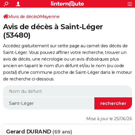
ACTUALITÉS
Connexion
S'inscrire
Avis de décès
Mayenne
Rechercher
Société
Education
Villes
Politique
Faits Divers
Monde
+
SPORT
Avis de décès à Saint-Léger
Football
Cyclisme
Forum
Coupe du monde 2026
Tennis
Rugby
CULTURE
(53480)
TNT
Cinéma
Musique
Programme TV
Streaming
Sorties cinéma
+
FINANCE
Accédez gratuitement sur cette page au carnet des décès de
Saint-Léger. Vous pouvez affiner votre recherche, trouver un
Impôts
Immobilier
Banque
Crédit
Retraite
Epargne
Risques naturels par ville
Assurance
AUTO
avis de décès, une nécrologie ou un avis d'obsèques plus
ancien en tapant le nom d'un défunt et/ou le nom (ou code
Réserver un essai
Berlines
Forum auto
Essais
Citadines
SUV
+
HIGH-TECH
postal) d'une commune proche de Saint-Léger dans le moteur
de recherche ci-dessous.
Meilleur smartphone
Ordinateurs
Guide high-tech
Mobiles
Internet
Jeux vidéo
+
BRICOLAGE
Aménagement intérieur
Cuisine
Jardinage
+
Forum
Extérieur
Salle de bains
Rangement
WEEK-END
Escapades
Expositions
Week-end nature
Guides de France
Patrimoine
Musées
+
LIFESTYLE
Bien-être
Mode
+
Art de vivre
Loisirs
Modes de vie
SANTE
Mise à jour le 25/06/26
Guide de la santé
Médicaments
+
Alimentation
Maladies
Sommeil
VOYAGE
Gerard DURAND
(69 ans)