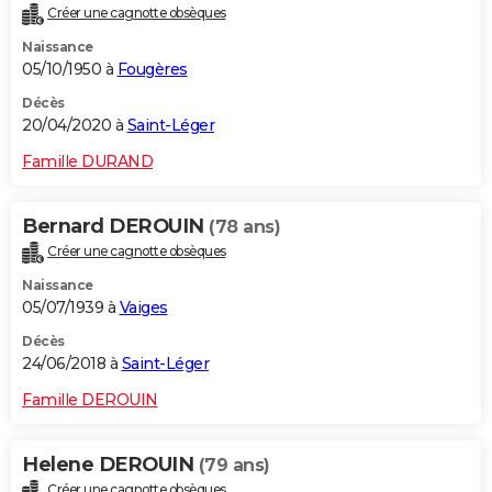
Créer une cagnotte obsèques
City break
Voyage de noces
Climat
Destinations
Voyage nature
Forum
+
PHOTO
Naissance
05/10/1950 à
Fougères
GUIDES D'ACHAT
Décès
BONS PLANS
20/04/2020 à
Saint-Léger
CARTE DE VOEUX
Famille DURAND
Carte Bonne année
Carte Pâques
Carte de Noël
Carte Saint-Valentin
Carte d'anniversaire
DICTIONNAIRE
Bernard DEROUIN
(78 ans)
Biographies
Expressions
Dictionnaire
Citations
Proverbes
PROGRAMME TV
Créer une cagnotte obsèques
Naissance
COPAINS D'AVANT
05/07/1939 à
Vaiges
Se connecter
Collèges
Universités
Service militaire
S'inscrire
Lycées
Primaires
Entreprises
Avis de recherche
AVIS DE DÉCÈS
Décès
24/06/2018 à
Saint-Léger
FORUM
Famille DEROUIN
Lifestyle
Sport
Television
Cinema
Bricolage
Culture
Auto
Voyage
Helene DEROUIN
(79 ans)
Créer une cagnotte obsèques