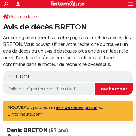
ACTUALITÉS
Connexion
S'inscrire
Avis de décès
Rechercher
Société
Education
Villes
Politique
Faits Divers
Monde
+
SPORT
Avis de décès BRETON
Football
Cyclisme
Forum
Coupe du monde 2026
Tennis
Rugby
CULTURE
Accédez gratuitement sur cette page au carnet des décès des
TNT
Cinéma
Musique
Programme TV
Streaming
Sorties cinéma
+
BRETON. Vous pouvez affiner votre recherche ou trouver un
FINANCE
avis de décès ou un avis d'obsèques plus ancien en tapant le
Impôts
Immobilier
Banque
Crédit
Retraite
Epargne
Risques naturels par ville
Assurance
AUTO
nom d'un défunt et/ou le nom ou le code postal d'une
commune dans le moteur de recherche ci-dessous.
Réserver un essai
Berlines
Forum auto
Essais
Citadines
SUV
+
HIGH-TECH
Meilleur smartphone
Ordinateurs
Guide high-tech
Mobiles
Internet
Jeux vidéo
+
BRICOLAGE
Aménagement intérieur
Cuisine
Jardinage
+
Forum
Extérieur
Salle de bains
Rangement
WEEK-END
Escapades
Expositions
Week-end nature
Guides de France
Patrimoine
Musées
+
LIFESTYLE
NOUVEAU :
publiez un
avis de décès gratuit
sur
Linternaute.com
Bien-être
Mode
+
Art de vivre
Loisirs
Modes de vie
SANTE
Denis BRETON
Guide de la santé
Médicaments
+
Alimentation
Maladies
Sommeil
(57 ans)
VOYAGE