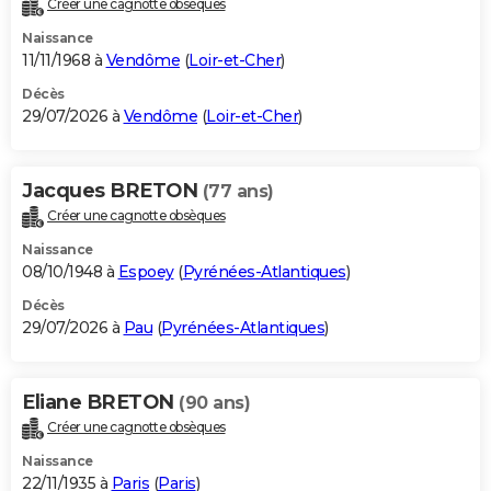
Créer une cagnotte obsèques
City break
Voyage de noces
Climat
Destinations
Voyage nature
Forum
+
PHOTO
Naissance
11/11/1968 à
Vendôme
(
Loir-et-Cher
)
GUIDES D'ACHAT
Décès
29/07/2026 à
Vendôme
(
Loir-et-Cher
)
BONS PLANS
CARTE DE VOEUX
Jacques BRETON
(77 ans)
Carte Bonne année
Carte Pâques
Carte de Noël
Carte Saint-Valentin
Carte d'anniversaire
DICTIONNAIRE
Créer une cagnotte obsèques
Biographies
Expressions
Dictionnaire
Citations
Proverbes
PROGRAMME TV
Naissance
08/10/1948 à
Espoey
(
Pyrénées-Atlantiques
)
COPAINS D'AVANT
Décès
29/07/2026 à
Pau
(
Pyrénées-Atlantiques
)
Se connecter
Collèges
Universités
Service militaire
S'inscrire
Lycées
Primaires
Entreprises
Avis de recherche
AVIS DE DÉCÈS
FORUM
Eliane BRETON
(90 ans)
Lifestyle
Sport
Television
Cinema
Bricolage
Culture
Auto
Voyage
Créer une cagnotte obsèques
Naissance
22/11/1935 à
Paris
(
Paris
)