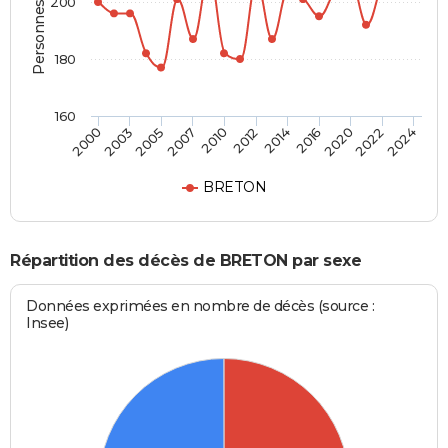
Personnes décédées
200
180
160
2003
2007
2012
2016
2022
2000
2005
2010
2014
2020
2024
BRETON
Répartition des décès de BRETON par sexe
Données exprimées en nombre de décès (source :
Insee)