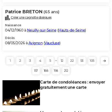
Patrice BRETON
(65 ans)
Créer une cagnotte obsèques
Naissance
04/12/1960 à
Neuilly-sur-Seine
(
Hauts-de-Seine
)
Décès
08/05/2026 à
Avignon
(
Vaucluse
)
...
1
2
3
4
5
12
22
53
105
157
188
198
212
Carte de condoléances : envoyer
gratuitement une carte