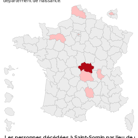
département de naissance.
Les personnes décédées à Saint-Sornin par lieu de 