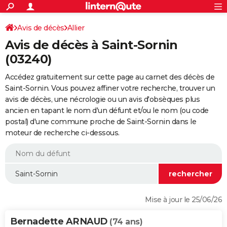
ACTUALITÉS
Connexion
S'inscrire
Avis de décès
Allier
Rechercher
Société
Education
Villes
Politique
Faits Divers
Monde
+
SPORT
Avis de décès à Saint-Sornin
Football
Cyclisme
Forum
Coupe du monde 2026
Tennis
Rugby
CULTURE
(03240)
TNT
Cinéma
Musique
Programme TV
Streaming
Sorties cinéma
+
FINANCE
Accédez gratuitement sur cette page au carnet des décès de
Saint-Sornin. Vous pouvez affiner votre recherche, trouver un
Impôts
Immobilier
Banque
Crédit
Retraite
Epargne
Risques naturels par ville
Assurance
AUTO
avis de décès, une nécrologie ou un avis d'obsèques plus
ancien en tapant le nom d'un défunt et/ou le nom (ou code
Réserver un essai
Berlines
Forum auto
Essais
Citadines
SUV
+
HIGH-TECH
postal) d'une commune proche de Saint-Sornin dans le
moteur de recherche ci-dessous.
Meilleur smartphone
Ordinateurs
Guide high-tech
Mobiles
Internet
Jeux vidéo
+
BRICOLAGE
Aménagement intérieur
Cuisine
Jardinage
+
Forum
Extérieur
Salle de bains
Rangement
WEEK-END
Escapades
Expositions
Week-end nature
Guides de France
Patrimoine
Musées
+
LIFESTYLE
Bien-être
Mode
+
Art de vivre
Loisirs
Modes de vie
SANTE
Mise à jour le 25/06/26
Guide de la santé
Médicaments
+
Alimentation
Maladies
Sommeil
VOYAGE
Bernadette ARNAUD
(74 ans)