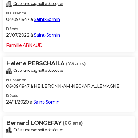
Créer une cagnotte obsèques
City break
Voyage de noces
Climat
Destinations
Voyage nature
Forum
+
PHOTO
Naissance
04/09/1947 à
Saint-Sornin
GUIDES D'ACHAT
Décès
BONS PLANS
21/07/2022 à
Saint-Sornin
CARTE DE VOEUX
Famille ARNAUD
Carte Bonne année
Carte Pâques
Carte de Noël
Carte Saint-Valentin
Carte d'anniversaire
DICTIONNAIRE
Helene PERSCHAILA
(73 ans)
Biographies
Expressions
Dictionnaire
Citations
Proverbes
PROGRAMME TV
Créer une cagnotte obsèques
Naissance
COPAINS D'AVANT
06/09/1947 à HEILBRONN-AM-NECKAR ALLEMAGNE
Se connecter
Collèges
Universités
Service militaire
S'inscrire
Lycées
Primaires
Entreprises
Avis de recherche
AVIS DE DÉCÈS
Décès
24/11/2020 à
Saint-Sornin
FORUM
Lifestyle
Sport
Television
Cinema
Bricolage
Culture
Auto
Voyage
Bernard LONGEFAY
(66 ans)
Créer une cagnotte obsèques