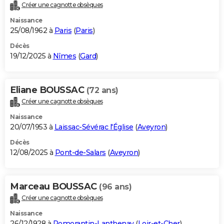
Créer une cagnotte obsèques
Naissance
25/08/1962 à
Paris
(
Paris
)
Décès
19/12/2025 à
Nîmes
(
Gard
)
Eliane BOUSSAC
(72 ans)
Créer une cagnotte obsèques
Naissance
20/07/1953 à
Laissac-Sévérac l'Église
(
Aveyron
)
Décès
12/08/2025 à
Pont-de-Salars
(
Aveyron
)
Marceau BOUSSAC
(96 ans)
Créer une cagnotte obsèques
Naissance
26/12/1928 à
Romorantin-Lanthenay
(
Loir-et-Cher
)