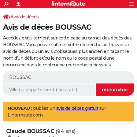
ACTUALITÉS
Connexion
S'inscrire
Avis de décès
Rechercher
Société
Education
Villes
Politique
Faits Divers
Monde
+
SPORT
Avis de décès BOUSSAC
Football
Cyclisme
Forum
Coupe du monde 2026
Tennis
Rugby
CULTURE
Accédez gratuitement sur cette page au carnet des décès des
TNT
Cinéma
Musique
Programme TV
Streaming
Sorties cinéma
+
BOUSSAC. Vous pouvez affiner votre recherche ou trouver un
FINANCE
avis de décès ou un avis d'obsèques plus ancien en tapant le
Impôts
Immobilier
Banque
Crédit
Retraite
Epargne
Risques naturels par ville
Assurance
AUTO
nom d'un défunt et/ou le nom ou le code postal d'une
commune dans le moteur de recherche ci-dessous.
Réserver un essai
Berlines
Forum auto
Essais
Citadines
SUV
+
HIGH-TECH
Meilleur smartphone
Ordinateurs
Guide high-tech
Mobiles
Internet
Jeux vidéo
+
BRICOLAGE
Aménagement intérieur
Cuisine
Jardinage
+
Forum
Extérieur
Salle de bains
Rangement
WEEK-END
Escapades
Expositions
Week-end nature
Guides de France
Patrimoine
Musées
+
LIFESTYLE
NOUVEAU :
publiez un
avis de décès gratuit
sur
Linternaute.com
Bien-être
Mode
+
Art de vivre
Loisirs
Modes de vie
SANTE
Claude BOUSSAC
Guide de la santé
Médicaments
+
Alimentation
Maladies
Sommeil
(94 ans)
VOYAGE