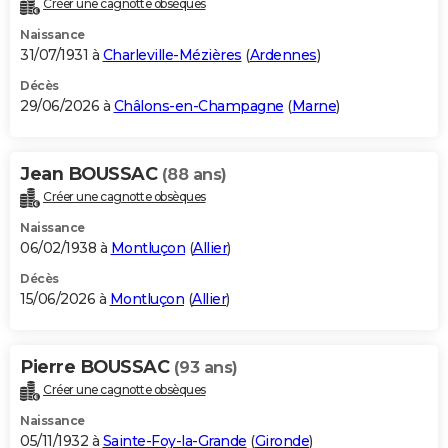
Créer une cagnotte obsèques
City break
Voyage de noces
Climat
Destinations
Voyage nature
Forum
+
PHOTO
Naissance
31/07/1931 à
Charleville-Mézières
(
Ardennes
)
GUIDES D'ACHAT
Décès
29/06/2026 à
Châlons-en-Champagne
(
Marne
)
BONS PLANS
CARTE DE VOEUX
Jean BOUSSAC
(88 ans)
Carte Bonne année
Carte Pâques
Carte de Noël
Carte Saint-Valentin
Carte d'anniversaire
DICTIONNAIRE
Créer une cagnotte obsèques
Biographies
Expressions
Dictionnaire
Citations
Proverbes
PROGRAMME TV
Naissance
06/02/1938 à
Montluçon
(
Allier
)
COPAINS D'AVANT
Décès
15/06/2026 à
Montluçon
(
Allier
)
Se connecter
Collèges
Universités
Service militaire
S'inscrire
Lycées
Primaires
Entreprises
Avis de recherche
AVIS DE DÉCÈS
FORUM
Pierre BOUSSAC
(93 ans)
Lifestyle
Sport
Television
Cinema
Bricolage
Culture
Auto
Voyage
Créer une cagnotte obsèques
Naissance
05/11/1932 à
Sainte-Foy-la-Grande
(
Gironde
)