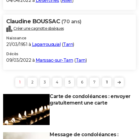
04/04/2022 à
Désertines
(
Allier
)
Claudine BOUSSAC
(70 ans)
Créer une cagnotte obsèques
Naissance
21/03/1951 à
Laparrouquial
(
Tarn
)
Décès
09/03/2022 à
Marssac-sur-Tarn
(
Tarn
)
1
2
3
4
5
6
7
11
Carte de condoléances : envoyer
gratuitement une carte
Message de condoléances :