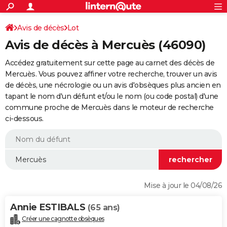
ACTUALITÉS
Connexion
S'inscrire
Avis de décès
Lot
Rechercher
Société
Education
Villes
Politique
Faits Divers
Monde
+
SPORT
Avis de décès à Mercuès (46090)
Football
Cyclisme
Forum
Coupe du monde 2026
Tennis
Rugby
CULTURE
Accédez gratuitement sur cette page au carnet des décès de
TNT
Cinéma
Musique
Programme TV
Streaming
Sorties cinéma
+
Mercuès. Vous pouvez affiner votre recherche, trouver un avis
FINANCE
de décès, une nécrologie ou un avis d'obsèques plus ancien en
Impôts
Immobilier
Banque
Crédit
Retraite
Epargne
Risques naturels par ville
Assurance
AUTO
tapant le nom d'un défunt et/ou le nom (ou code postal) d'une
commune proche de Mercuès dans le moteur de recherche
Réserver un essai
Berlines
Forum auto
Essais
Citadines
SUV
+
HIGH-TECH
ci-dessous.
Meilleur smartphone
Ordinateurs
Guide high-tech
Mobiles
Internet
Jeux vidéo
+
BRICOLAGE
Aménagement intérieur
Cuisine
Jardinage
+
Forum
Extérieur
Salle de bains
Rangement
WEEK-END
Escapades
Expositions
Week-end nature
Guides de France
Patrimoine
Musées
+
LIFESTYLE
Mise à jour le 04/08/26
Bien-être
Mode
+
Art de vivre
Loisirs
Modes de vie
SANTE
Annie ESTIBALS
(65 ans)
Guide de la santé
Médicaments
+
Alimentation
Maladies
Sommeil
VOYAGE
Créer une cagnotte obsèques