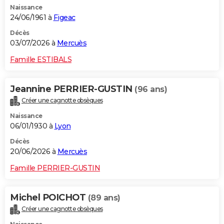
Naissance
City break
Voyage de noces
Climat
Destinations
Voyage nature
Forum
+
PHOTO
24/06/1961 à
Figeac
GUIDES D'ACHAT
Décès
03/07/2026 à
Mercuès
BONS PLANS
Famille ESTIBALS
CARTE DE VOEUX
Jeannine PERRIER-GUSTIN
(96 ans)
Carte Bonne année
Carte Pâques
Carte de Noël
Carte Saint-Valentin
Carte d'anniversaire
DICTIONNAIRE
Créer une cagnotte obsèques
Biographies
Expressions
Dictionnaire
Citations
Proverbes
PROGRAMME TV
Naissance
06/01/1930 à
Lyon
COPAINS D'AVANT
Décès
20/06/2026 à
Mercuès
Se connecter
Collèges
Universités
Service militaire
S'inscrire
Lycées
Primaires
Entreprises
Avis de recherche
AVIS DE DÉCÈS
Famille PERRIER-GUSTIN
FORUM
Lifestyle
Sport
Television
Cinema
Bricolage
Culture
Auto
Voyage
Michel POICHOT
(89 ans)
Créer une cagnotte obsèques