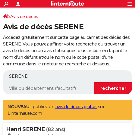
ACTUALITÉS
Connexion
S'inscrire
Avis de décès
Rechercher
Société
Education
Villes
Politique
Faits Divers
Monde
+
SPORT
Avis de décès SERENE
Football
Cyclisme
Forum
Coupe du monde 2026
Tennis
Rugby
CULTURE
Accédez gratuitement sur cette page au carnet des décès des
TNT
Cinéma
Musique
Programme TV
Streaming
Sorties cinéma
+
SERENE. Vous pouvez affiner votre recherche ou trouver un
FINANCE
avis de décès ou un avis d'obsèques plus ancien en tapant le
Impôts
Immobilier
Banque
Crédit
Retraite
Epargne
Risques naturels par ville
Assurance
AUTO
nom d'un défunt et/ou le nom ou le code postal d'une
commune dans le moteur de recherche ci-dessous.
Réserver un essai
Berlines
Forum auto
Essais
Citadines
SUV
+
HIGH-TECH
Meilleur smartphone
Ordinateurs
Guide high-tech
Mobiles
Internet
Jeux vidéo
+
BRICOLAGE
Aménagement intérieur
Cuisine
Jardinage
+
Forum
Extérieur
Salle de bains
Rangement
WEEK-END
Escapades
Expositions
Week-end nature
Guides de France
Patrimoine
Musées
+
LIFESTYLE
NOUVEAU :
publiez un
avis de décès gratuit
sur
Linternaute.com
Bien-être
Mode
+
Art de vivre
Loisirs
Modes de vie
SANTE
Henri SERENE
Guide de la santé
Médicaments
+
Alimentation
Maladies
Sommeil
(82 ans)
VOYAGE