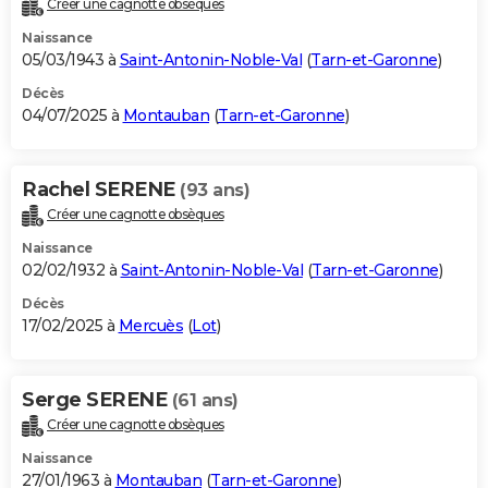
Créer une cagnotte obsèques
City break
Voyage de noces
Climat
Destinations
Voyage nature
Forum
+
PHOTO
Naissance
05/03/1943 à
Saint-Antonin-Noble-Val
(
Tarn-et-Garonne
)
GUIDES D'ACHAT
Décès
04/07/2025 à
Montauban
(
Tarn-et-Garonne
)
BONS PLANS
CARTE DE VOEUX
Rachel SERENE
(93 ans)
Carte Bonne année
Carte Pâques
Carte de Noël
Carte Saint-Valentin
Carte d'anniversaire
DICTIONNAIRE
Créer une cagnotte obsèques
Biographies
Expressions
Dictionnaire
Citations
Proverbes
PROGRAMME TV
Naissance
02/02/1932 à
Saint-Antonin-Noble-Val
(
Tarn-et-Garonne
)
COPAINS D'AVANT
Décès
17/02/2025 à
Mercuès
(
Lot
)
Se connecter
Collèges
Universités
Service militaire
S'inscrire
Lycées
Primaires
Entreprises
Avis de recherche
AVIS DE DÉCÈS
FORUM
Serge SERENE
(61 ans)
Lifestyle
Sport
Television
Cinema
Bricolage
Culture
Auto
Voyage
Créer une cagnotte obsèques
Naissance
27/01/1963 à
Montauban
(
Tarn-et-Garonne
)