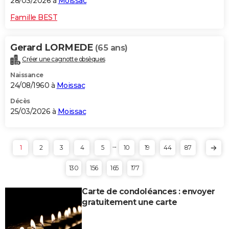
28/03/2026 à
Moissac
Famille BEST
Gerard LORMEDE
(65 ans)
Créer une cagnotte obsèques
Naissance
24/08/1960 à
Moissac
Décès
25/03/2026 à
Moissac
...
1
2
3
4
5
10
19
44
87
130
156
165
177
Carte de condoléances : envoyer
gratuitement une carte