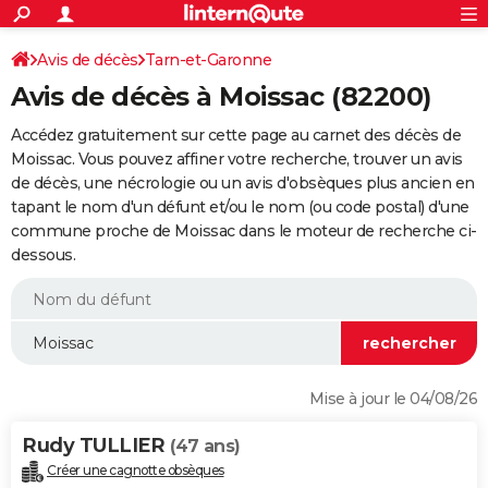
ACTUALITÉS
Connexion
S'inscrire
Avis de décès
Tarn-et-Garonne
Rechercher
Société
Education
Villes
Politique
Faits Divers
Monde
+
SPORT
Avis de décès à Moissac (82200)
Football
Cyclisme
Forum
Coupe du monde 2026
Tennis
Rugby
CULTURE
Accédez gratuitement sur cette page au carnet des décès de
TNT
Cinéma
Musique
Programme TV
Streaming
Sorties cinéma
+
Moissac. Vous pouvez affiner votre recherche, trouver un avis
FINANCE
de décès, une nécrologie ou un avis d'obsèques plus ancien en
Impôts
Immobilier
Banque
Crédit
Retraite
Epargne
Risques naturels par ville
Assurance
AUTO
tapant le nom d'un défunt et/ou le nom (ou code postal) d'une
commune proche de Moissac dans le moteur de recherche ci-
Réserver un essai
Berlines
Forum auto
Essais
Citadines
SUV
+
HIGH-TECH
dessous.
Meilleur smartphone
Ordinateurs
Guide high-tech
Mobiles
Internet
Jeux vidéo
+
BRICOLAGE
Aménagement intérieur
Cuisine
Jardinage
+
Forum
Extérieur
Salle de bains
Rangement
WEEK-END
Escapades
Expositions
Week-end nature
Guides de France
Patrimoine
Musées
+
LIFESTYLE
Mise à jour le 04/08/26
Bien-être
Mode
+
Art de vivre
Loisirs
Modes de vie
SANTE
Rudy TULLIER
(47 ans)
Guide de la santé
Médicaments
+
Alimentation
Maladies
Sommeil
VOYAGE
Créer une cagnotte obsèques