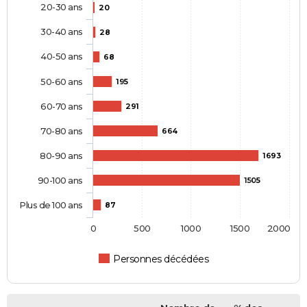
20-30 ans
20
30-40 ans
28
40-50 ans
68
50-60 ans
195
60-70 ans
291
70-80 ans
664
80-90 ans
1693
90-100 ans
1505
Plus de 100 ans
87
0
500
1000
1500
2000
Personnes décédées