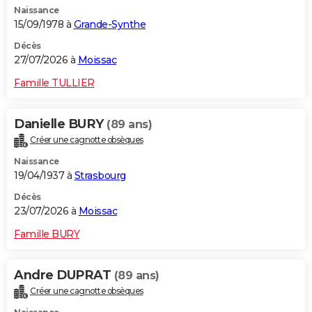
Naissance
City break
Voyage de noces
Climat
Destinations
Voyage nature
Forum
+
PHOTO
15/09/1978 à
Grande-Synthe
GUIDES D'ACHAT
Décès
27/07/2026 à
Moissac
BONS PLANS
Famille TULLIER
CARTE DE VOEUX
Danielle BURY
(89 ans)
Carte Bonne année
Carte Pâques
Carte de Noël
Carte Saint-Valentin
Carte d'anniversaire
DICTIONNAIRE
Créer une cagnotte obsèques
Biographies
Expressions
Dictionnaire
Citations
Proverbes
PROGRAMME TV
Naissance
19/04/1937 à
Strasbourg
COPAINS D'AVANT
Décès
23/07/2026 à
Moissac
Se connecter
Collèges
Universités
Service militaire
S'inscrire
Lycées
Primaires
Entreprises
Avis de recherche
AVIS DE DÉCÈS
Famille BURY
FORUM
Lifestyle
Sport
Television
Cinema
Bricolage
Culture
Auto
Voyage
Andre DUPRAT
(89 ans)
Créer une cagnotte obsèques