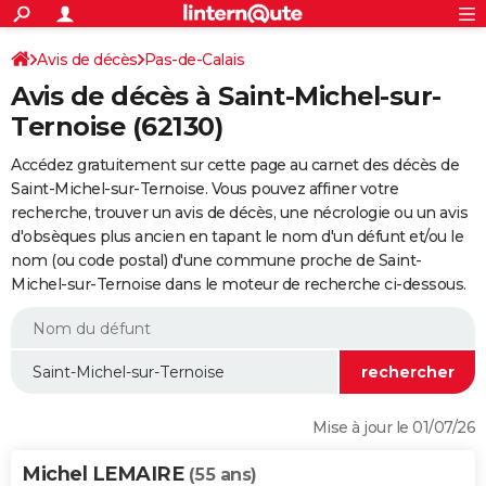
ACTUALITÉS
Connexion
S'inscrire
Avis de décès
Pas-de-Calais
Rechercher
Société
Education
Villes
Politique
Faits Divers
Monde
+
SPORT
Avis de décès à Saint-Michel-sur-
Football
Cyclisme
Forum
Coupe du monde 2026
Tennis
Rugby
CULTURE
Ternoise (62130)
TNT
Cinéma
Musique
Programme TV
Streaming
Sorties cinéma
+
FINANCE
Accédez gratuitement sur cette page au carnet des décès de
Saint-Michel-sur-Ternoise. Vous pouvez affiner votre
Impôts
Immobilier
Banque
Crédit
Retraite
Epargne
Risques naturels par ville
Assurance
AUTO
recherche, trouver un avis de décès, une nécrologie ou un avis
d'obsèques plus ancien en tapant le nom d'un défunt et/ou le
Réserver un essai
Berlines
Forum auto
Essais
Citadines
SUV
+
HIGH-TECH
nom (ou code postal) d'une commune proche de Saint-
Michel-sur-Ternoise dans le moteur de recherche ci-dessous.
Meilleur smartphone
Ordinateurs
Guide high-tech
Mobiles
Internet
Jeux vidéo
+
BRICOLAGE
Aménagement intérieur
Cuisine
Jardinage
+
Forum
Extérieur
Salle de bains
Rangement
WEEK-END
Escapades
Expositions
Week-end nature
Guides de France
Patrimoine
Musées
+
LIFESTYLE
Bien-être
Mode
+
Art de vivre
Loisirs
Modes de vie
SANTE
Mise à jour le 01/07/26
Guide de la santé
Médicaments
+
Alimentation
Maladies
Sommeil
VOYAGE
Michel LEMAIRE
(55 ans)