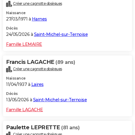
Créer une cagnotte obsèques
City break
Voyage de noces
Climat
Destinations
Voyage nature
Forum
+
PHOTO
Naissance
27/03/1971 à
Harnes
GUIDES D'ACHAT
Décès
BONS PLANS
24/05/2026 à
Saint-Michel-sur-Ternoise
CARTE DE VOEUX
Famille LEMAIRE
Carte Bonne année
Carte Pâques
Carte de Noël
Carte Saint-Valentin
Carte d'anniversaire
DICTIONNAIRE
Francis LAGACHE
(89 ans)
Biographies
Expressions
Dictionnaire
Citations
Proverbes
PROGRAMME TV
Créer une cagnotte obsèques
Naissance
COPAINS D'AVANT
11/04/1937 à
Laires
Se connecter
Collèges
Universités
Service militaire
S'inscrire
Lycées
Primaires
Entreprises
Avis de recherche
AVIS DE DÉCÈS
Décès
13/05/2026 à
Saint-Michel-sur-Ternoise
FORUM
Famille LAGACHE
Lifestyle
Sport
Television
Cinema
Bricolage
Culture
Auto
Voyage
Paulette LEPRETTE
(81 ans)
Créer une cagnotte obsèques