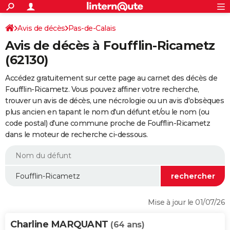
ACTUALITÉS
Connexion
S'inscrire
Avis de décès
Pas-de-Calais
Rechercher
Société
Education
Villes
Politique
Faits Divers
Monde
+
SPORT
Avis de décès à Foufflin-Ricametz
Football
Cyclisme
Forum
Coupe du monde 2026
Tennis
Rugby
CULTURE
(62130)
TNT
Cinéma
Musique
Programme TV
Streaming
Sorties cinéma
+
FINANCE
Accédez gratuitement sur cette page au carnet des décès de
Foufflin-Ricametz. Vous pouvez affiner votre recherche,
Impôts
Immobilier
Banque
Crédit
Retraite
Epargne
Risques naturels par ville
Assurance
AUTO
trouver un avis de décès, une nécrologie ou un avis d'obsèques
plus ancien en tapant le nom d'un défunt et/ou le nom (ou
Réserver un essai
Berlines
Forum auto
Essais
Citadines
SUV
+
HIGH-TECH
code postal) d'une commune proche de Foufflin-Ricametz
dans le moteur de recherche ci-dessous.
Meilleur smartphone
Ordinateurs
Guide high-tech
Mobiles
Internet
Jeux vidéo
+
BRICOLAGE
Aménagement intérieur
Cuisine
Jardinage
+
Forum
Extérieur
Salle de bains
Rangement
WEEK-END
Escapades
Expositions
Week-end nature
Guides de France
Patrimoine
Musées
+
LIFESTYLE
Bien-être
Mode
+
Art de vivre
Loisirs
Modes de vie
SANTE
Mise à jour le 01/07/26
Guide de la santé
Médicaments
+
Alimentation
Maladies
Sommeil
VOYAGE
Charline MARQUANT
(64 ans)