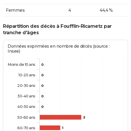
Femmes
4
44,4 %
Répartition des décès à Foufflin-Ricametz par
tranche d'âges
Données exprimées en nombre de décès (source :
Insee)
Moins de 10 ans
0
10-20 ans
0
20-30 ans
0
30-40 ans
0
40-50 ans
0
50-60 ans
2
60-70 ans
1