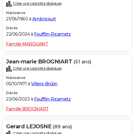
Créer une cagnotte obsèques
City break
Voyage de noces
Climat
Destinations
Voyage nature
Forum
+
PHOTO
Naissance
21/06/1960 à
Ambricourt
GUIDES D'ACHAT
Décès
BONS PLANS
22/06/2024 à
Foufflin-Ricametz
CARTE DE VOEUX
Famille MARQUANT
Carte Bonne année
Carte Pâques
Carte de Noël
Carte Saint-Valentin
Carte d'anniversaire
DICTIONNAIRE
Jean-marie BROGNIART
(51 ans)
Biographies
Expressions
Dictionnaire
Citations
Proverbes
PROGRAMME TV
Créer une cagnotte obsèques
Naissance
COPAINS D'AVANT
05/10/1971 à
Villers-Brûlin
Se connecter
Collèges
Universités
Service militaire
S'inscrire
Lycées
Primaires
Entreprises
Avis de recherche
AVIS DE DÉCÈS
Décès
23/06/2023 à
Foufflin-Ricametz
FORUM
Famille BROGNIART
Lifestyle
Sport
Television
Cinema
Bricolage
Culture
Auto
Voyage
Gerard LEJOSNE
(89 ans)
Créer une cagnotte obsèques