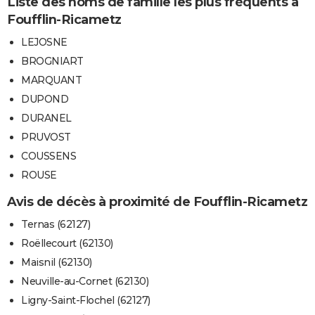
Liste des noms de famille les plus fréquents à
Foufflin-Ricametz
LEJOSNE
BROGNIART
MARQUANT
DUPOND
DURANEL
PRUVOST
COUSSENS
ROUSE
Avis de décès à proximité de Foufflin-Ricametz
Ternas (62127)
Roëllecourt (62130)
Maisnil (62130)
Neuville-au-Cornet (62130)
Ligny-Saint-Flochel (62127)