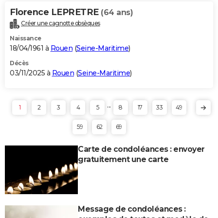
Florence LEPRETRE
(64 ans)
Créer une cagnotte obsèques
Naissance
18/04/1961 à
Rouen
(
Seine-Maritime
)
Décès
03/11/2025 à
Rouen
(
Seine-Maritime
)
...
1
2
3
4
5
8
17
33
49
59
62
69
Carte de condoléances : envoyer
gratuitement une carte
Message de condoléances :