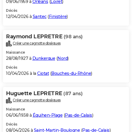
09/06/1959 à
Orléans
(
Loiret
)
Décès
12/04/2026 à
Santec
(
Finistère
)
Raymond LEPRETRE
(98 ans)
Créer une cagnotte obsèques
Naissance
28/08/1927 à
Dunkerque
(
Nord
)
Décès
10/04/2026 à la
Ciotat
(
Bouches-du-Rhône
)
Huguette LEPRETRE
(87 ans)
Créer une cagnotte obsèques
Naissance
06/06/1938 à
Équihen-Plage
(
Pas-de-Calais
)
Décès
08/04/2026 à
Saint-Martin-Boulogne
(
Pas-de-Calais
)