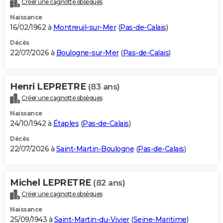
Créer une cagnotte obsèques
City break
Voyage de noces
Climat
Destinations
Voyage nature
Forum
+
PHOTO
Naissance
16/02/1962 à
Montreuil-sur-Mer
(
Pas-de-Calais
)
GUIDES D'ACHAT
Décès
22/07/2026 à
Boulogne-sur-Mer
(
Pas-de-Calais
)
BONS PLANS
CARTE DE VOEUX
Henri LEPRETRE
(83 ans)
Carte Bonne année
Carte Pâques
Carte de Noël
Carte Saint-Valentin
Carte d'anniversaire
DICTIONNAIRE
Créer une cagnotte obsèques
Biographies
Expressions
Dictionnaire
Citations
Proverbes
PROGRAMME TV
Naissance
24/10/1942 à
Étaples
(
Pas-de-Calais
)
COPAINS D'AVANT
Décès
22/07/2026 à
Saint-Martin-Boulogne
(
Pas-de-Calais
)
Se connecter
Collèges
Universités
Service militaire
S'inscrire
Lycées
Primaires
Entreprises
Avis de recherche
AVIS DE DÉCÈS
FORUM
Michel LEPRETRE
(82 ans)
Lifestyle
Sport
Television
Cinema
Bricolage
Culture
Auto
Voyage
Créer une cagnotte obsèques
Naissance
25/09/1943 à
Saint-Martin-du-Vivier
(
Seine-Maritime
)