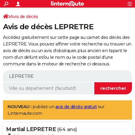
ACTUALITÉS
Connexion
S'inscrire
Avis de décès
Rechercher
Société
Education
Villes
Politique
Faits Divers
Monde
+
SPORT
Avis de décès LEPRETRE
Football
Cyclisme
Forum
Coupe du monde 2026
Tennis
Rugby
CULTURE
Accédez gratuitement sur cette page au carnet des décès des
TNT
Cinéma
Musique
Programme TV
Streaming
Sorties cinéma
+
LEPRETRE. Vous pouvez affiner votre recherche ou trouver un
FINANCE
avis de décès ou un avis d'obsèques plus ancien en tapant le
Impôts
Immobilier
Banque
Crédit
Retraite
Epargne
Risques naturels par ville
Assurance
AUTO
nom d'un défunt et/ou le nom ou le code postal d'une
commune dans le moteur de recherche ci-dessous.
Réserver un essai
Berlines
Forum auto
Essais
Citadines
SUV
+
HIGH-TECH
Meilleur smartphone
Ordinateurs
Guide high-tech
Mobiles
Internet
Jeux vidéo
+
BRICOLAGE
Aménagement intérieur
Cuisine
Jardinage
+
Forum
Extérieur
Salle de bains
Rangement
WEEK-END
Escapades
Expositions
Week-end nature
Guides de France
Patrimoine
Musées
+
LIFESTYLE
NOUVEAU :
publiez un
avis de décès gratuit
sur
Linternaute.com
Bien-être
Mode
+
Art de vivre
Loisirs
Modes de vie
SANTE
Martial LEPRETRE
Guide de la santé
Médicaments
+
Alimentation
Maladies
Sommeil
(64 ans)
VOYAGE